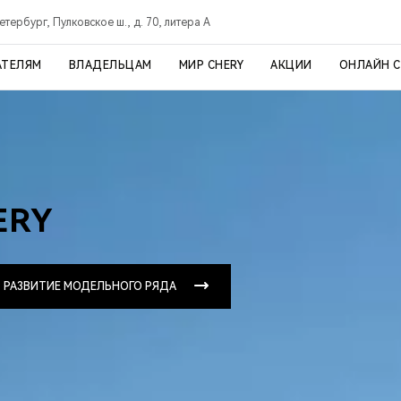
тербург, Пулковское ш., д. 70, литера А
АТЕЛЯМ
ВЛАДЕЛЬЦАМ
МИР CHERY
АКЦИИ
ОНЛАЙН 
ERY
РАЗВИТИЕ МОДЕЛЬНОГО РЯДА