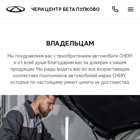
ЧЕРИ ЦЕНТР БЕТА ПУЛКОВО
ВЛАДЕЛЬЦАМ
ОНЛАЙН СЕРВИСЫ
ПОКУПАТЕЛЯМ
ВЛАДЕЛЬЦАМ
О КОМПАНИИ
МИР CHERY
МОДЕЛИ
АКЦИИ
Мы поздравляем вас с приобретением автомобиля CHERY
ВЫБОР И ПОКУПКА
СЕРВИС
АКСЕССУАРЫ
ВЫГОДЫ И АКЦИИ
ВЫБОР И ПОКУПКА
О НАС
и от всей души благодарим вас за доверие к нашей
ВСЕ МОДЕЛИ
продукции. Мы рады видеть вас во все возрастающем
коллективе поклонников автомобилей марки CHERY,
КРЕДИТ И СТРАХОВАНИЕ
ЗАПЧАСТИ И АКСЕССУАРЫ
О БРЕНДЕ
КРЕДИТ
МЫ В СОЦСЕТЯХ
КРОССОВЕРЫ
которые по настоящему умеют ценить их достоинства.
ПОДДЕРЖКА
CHERY В СОЦСЕТЯХ
СЕДАНЫ
CHERY CONNECT
ЛЮДИ CHERY
НОВИНКИ
БЛАГОТВОРИТЕЛЬНОСТЬ