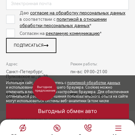
Даю
согласие на обработку персональных данных
в соответствии с
политикой в отношении
обработки персональных данных
*
Согласен на
рекламную коммуникацию
*
ПОДПИСАТЬСЯ
Адрес:
Режим работы:
Санкт-Петербург,
пн-вс: 09:00-21:00
Пулковское ш., д. 70,
литера А
Используя сайт, вы соглашаетесь с
политикой обработки данных
Закрыть
и использованием cookies вашего браузера. Cookies можно
отключить в любой момент в настройках браузера. Для обеспечения
+7 (812) 608-50-58
diler@lenchery.net
оптимальной работы и улучшения пользовательского опыта на сайте
Получите персональное предложение

могут использоваться системы веб-аналитики (в том числе
СПЕЦПРЕДЛОЖЕНИЯ
от директора салона

Яндекс.Метрика). Продолжая использование сайта, Вы соглашаетесь
Обмен авто
Акции
Заказать
Меню
с применением указанных технологий и размещением cookie-
Бонус за пробный заезд 50 000 ₽ 

файлов.
Спецпредложения
при покупке автомобиля
© 2026 Бета Пулково
© 2026 ООО «ТЕНЕТ РУС»
ЗАПИСЬ НА ТЕСТ-ДРАЙВ
ЧЕРИ ЦЕНТР БЕТА ПУЛКОВО
ЧЕРИ ЦЕНТР БЕТА ПУЛКОВО
ПРАВОВАЯ ИНФОРМАЦИЯ
КОНТАКТЫ
КЛИЕНТСКАЯ ПОДДЕРЖКА
ПРИНЯТЬ
ПОЛУЧИТЬ ПРЕДЛОЖЕНИЕ
Сделано в ПЕРКС
РАСЧЕТ КРЕДИТА