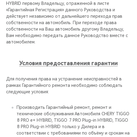
CHERY REMOTE
HYBRID первому Владельцу, отраженной в листе
«Гарантийная Регистрация» данного Руководства и
действует независимо от дальнейшего перехода прав
CHERY И СПОРТ
собственности на автомобиль. При переходе права
собственности на Ваш автомобиль другому Владельцу,
НАШИ МЕРОПРИЯТИЯ
Вам необходимо передать данное Руководство вместе с
автомобилем.
ВИДЕООБЗОРЫ
Условия предоставления гарантии
CHERY ДЛЯ ДЕТЕЙ
Для получения права на устранение неисправностей в
рамках Гарантийного ремонта необходимо соблюдать
следующие условия:
Производить Гарантийный ремонт, ремонт и
технические обслуживания Автомобиля CHERY TIGGO
8 PRO е+ HYBRID, TIGGO 7 PRO Plug-in HYBRID, TIGGO
8 PRO Plug-in HYBRID только у Дилера и в
соответствии с требованиями по объёму и срокам на