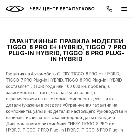
ЧЕРИ ЦЕНТР БЕТА ПУЛКОВО
ГАРАНТИЙНЫЕ ПРАВИЛА МОДЕЛЕЙ
ОНЛАЙН СЕРВИСЫ
ПОКУПАТЕЛЯМ
ВЛАДЕЛЬЦАМ
О КОМПАНИИ
МИР CHERY
МОДЕЛИ
АКЦИИ
TIGGO 8 PRO Е+ HYBRID, TIGGO 7 PRO
PLUG-IN HYBRID, TIGGO 8 PRO PLUG-
IN HYBRID
ВЫБОР И ПОКУПКА
СЕРВИС
АКСЕССУАРЫ
ВЫГОДЫ И АКЦИИ
ВЫБОР И ПОКУПКА
О НАС
ВСЕ МОДЕЛИ
КРЕДИТ И СТРАХОВАНИЕ
ЗАПЧАСТИ И АКСЕССУАРЫ
О БРЕНДЕ
КРЕДИТ
МЫ В СОЦСЕТЯХ
Гарантия на Автомобиль CHERY TIGGO 8 PRO е+ HYBRID,
КРОССОВЕРЫ
TIGGO 7 PRO Plug-in HYBRID, TIGGO 8 PRO Plug-in HYBRID
составляет 3 (три) года или 100 000 км. пробега, в
ПОДДЕРЖКА
CHERY В СОЦСЕТЯХ
зависимости от того, что наступит ранее, с
СЕДАНЫ
ограничениями на некоторые компоненты, узлы и их
CHERY CONNECT
ЛЮДИ CHERY
детали (указаны в разделе «Ограничения гарантии на
компоненты, узлы и их детали» настоящего Руководства и
НОВИНКИ
начинает исчисляться с календарной даты передачи
БЛАГОТВОРИТЕЛЬНОСТЬ
Дилером нового автомобиля CHERY TIGGO 8 PRO е+
HYBRID, TIGGO 7 PRO Plug-in HYBRID, TIGGO 8 PRO Plug-in