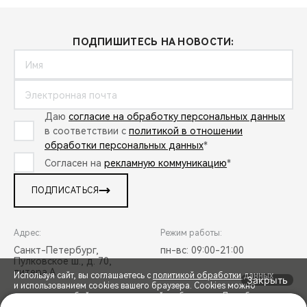
ПОДПИШИТЕСЬ НА НОВОСТИ:
Даю
согласие на обработку персональных данных
в соответствии с
политикой в отношении
обработки персональных данных
*
Согласен на
рекламную коммуникацию
*
ПОДПИСАТЬСЯ
Адрес:
Режим работы:
Санкт-Петербург,
пн-вс: 09:00-21:00
Пулковское ш., д. 70,
литера А
Используя сайт, вы соглашаетесь с
политикой обработки данных
Закрыть
и использованием cookies вашего браузера. Cookies можно
отключить в любой момент в настройках браузера. Для обеспечения
+7 (812) 608-50-58
diler@lenchery.net
оптимальной работы и улучшения пользовательского опыта на сайте