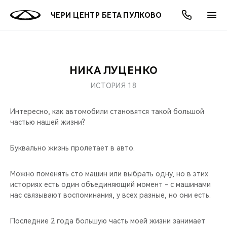
ЧЕРИ ЦЕНТР БЕТА ПУЛКОВО
НИКА ЛУЦЕНКО
ОНЛАЙН СЕРВИСЫ
ПОКУПАТЕЛЯМ
ВЛАДЕЛЬЦАМ
О КОМПАНИИ
МИР CHERY
МОДЕЛИ
АКЦИИ
ИСТОРИЯ 18
ВЫБОР И ПОКУПКА
СЕРВИС
АКСЕССУАРЫ
ВЫГОДЫ И АКЦИИ
ВЫБОР И ПОКУПКА
О НАС
ВСЕ МОДЕЛИ
Интересно, как автомобили становятся такой большой
частью нашей жизни?
КРЕДИТ И СТРАХОВАНИЕ
ЗАПЧАСТИ И АКСЕССУАРЫ
О БРЕНДЕ
КРЕДИТ
МЫ В СОЦСЕТЯХ
КРОССОВЕРЫ
Буквально жизнь пролетает в авто.
ПОДДЕРЖКА
CHERY В СОЦСЕТЯХ
СЕДАНЫ
Можно поменять сто машин или выбрать одну, но в этих
CHERY CONNECT
ЛЮДИ CHERY
историях есть один объединяющий момент - с машинами
НОВИНКИ
нас связывают воспоминания, у всех разные, но они есть.
БЛАГОТВОРИТЕЛЬНОСТЬ
Последние 2 года большую часть моей жизни занимает