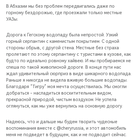
В Абхазии мы без проблем передвигались даже по
горному бездорожью, где проезжали только местные
УАЗы.
Дорога к Гегскому водопаду была непростой. Узкий
горный серпантин с каменистым покрытием. С одной
стороны обрыв, с другой стена. Местные без страха
пролетают по этому серпантину с туристами в кузове, как
будто по идеально ровному хайвею. И мы пробираемся не
спеша по такой живописной дороге. В конце пути нас
ждал удивительный сюрприз в виде шикарного водопада.
Раньше я никогда не видела вживую большие водопады.
Благодаря “Тигру” моя мечта осуществилась. Мы смогли
добраться - насладиться восхитительным видом,
прекрасной природой, чистым воздухом. Не успела
оглянуться, как мы уже вернулись на основную дорогу.
Надеюсь, что и дальше мы будем творить чудесные
воспоминания вместе с @cheryrussia, и этот автомобиль
меня не подведет в будущем, как и не подводит сейчас.