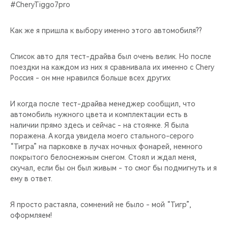
CHERY REMOTE
#CheryTiggo7pro
CHERY И СПОРТ
Как же я пришла к выбору именно этого автомобиля??
НАШИ МЕРОПРИЯТИЯ
Список авто для тест-драйва был очень велик. Но после
поездки на каждом из них я сравнивала их именно с Chery
Россия - он мне нравился больше всех других
ВИДЕООБЗОРЫ
И когда после тест-драйва менеджер сообщил, что
CHERY ДЛЯ ДЕТЕЙ
автомобиль нужного цвета и комплектации есть в
наличии прямо здесь и сейчас - на стоянке. Я была
поражена. А когда увидела моего стального-серого
“Тигра” на парковке в лучах ночных фонарей, немного
покрытого белоснежным снегом. Стоял и ждал меня,
скучал, если бы он был живым - то смог бы подмигнуть и я
ему в ответ.
Я просто растаяла, сомнений не было - мой “Тигр”,
оформляем!