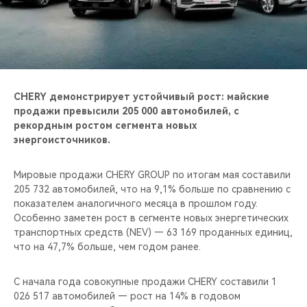
CHERY REMOTE
CHERY И СПОРТ
НАШИ МЕРОПРИЯТИЯ
CHERY демонстрирует устойчивый рост: майские
ВИДЕООБЗОРЫ
продажи превысили 205 000 автомобилей, с
рекордным ростом сегмента новых
энергоисточников.
CHERY ДЛЯ ДЕТЕЙ
Мировые продажи CHERY GROUP по итогам мая составили
205 732 автомобилей, что на 9,1% больше по сравнению с
показателем аналогичного месяца в прошлом году.
Особенно заметен рост в сегменте новых энергетических
транспортных средств (NEV) — 63 169 проданных единиц,
что на 47,7% больше, чем годом ранее.
С начала года совокупные продажи CHERY составили 1
026 517 автомобилей — рост на 14% в годовом