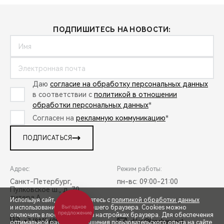
ПОДПИШИТЕСЬ НА НОВОСТИ:
Даю
согласие на обработку персональных данных
в соответствии с
политикой в отношении
обработки персональных данных
*
Согласен на
рекламную коммуникацию
*
ПОДПИСАТЬСЯ
Адрес:
Режим работы:
Санкт-Петербург,
пн-вс: 09:00-21:00
Пулковское ш., д. 70,
литера А
Используя сайт, вы соглашаетесь с
политикой обработки данных
Выгодное
и использованием cookies вашего браузера. Cookies можно
предложение
отключить в любой момент в настройках браузера. Для обеспечения
+7 (812) 608-50-58
diler@lenchery.net
оптимальной работы и улучшения пользовательского опыта на сайте