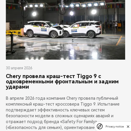
30 апреля 2026
Chery провела краш-тест Tiggo 9 с
одновременными фронтальным и задним
ударами
В апреле 2026 года компания Chery провела публичный
комплексный краш-тест кроссовера Tiggo 9. Испытание
подтверждает эффективность ключевых систем
безопасности модели в сложных сценариях аварий и
отражает подход бренда «Safety For Family»
Privacy notice
(«Безопасность для семьи»), ориентированный на защиту