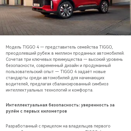
CHERY REMOTE
CHERY И СПОРТ
НАШИ МЕРОПРИЯТИЯ
ВИДЕООБЗОРЫ
Модель TIGGO 4 — представитель семейства TIGGO,
преодолевший рубеж в миллион проданных автомобилей.
Сочетая три ключевых преимущества — высокий уровень
CHERY ДЛЯ ДЕТЕЙ
безопасности, современный дизайн и продуманный
пользовательский опыт — TIGGO 4 задаёт новые
стандарты среди автомобилей для начинающих
водителей, предлагая сбалансированный симбиоз
интеллектуальных технологий и комфорта.
Интеллектуальная безопасность: уверенность за
рулём с первых километров
Разработанный с прицелом на владельцев первого