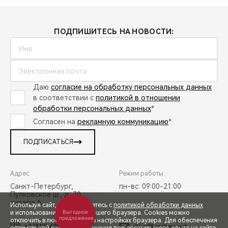
ПОДПИШИТЕСЬ НА НОВОСТИ:
Даю
согласие на обработку персональных данных
в соответствии с
политикой в отношении
обработки персональных данных
*
Согласен на
рекламную коммуникацию
*
ПОДПИСАТЬСЯ
Адрес:
Режим работы:
Санкт-Петербург,
пн-вс: 09:00-21:00
Пулковское ш., д. 70,
литера А
Используя сайт, вы соглашаетесь с
политикой обработки данных
Выгодное
и использованием cookies вашего браузера. Cookies можно
предложение
отключить в любой момент в настройках браузера. Для обеспечения
+7 (812) 608-50-58
diler@lenchery.net