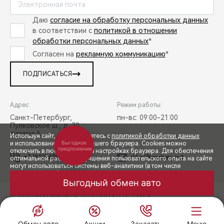
Даю
согласие на обработку персональных данных
в соответствии с
политикой в отношении
обработки персональных данных
*
Согласен на
рекламную коммуникацию
*
ПОДПИСАТЬСЯ
Адрес:
Режим работы:
Санкт-Петербург,
пн-вс: 09:00-21:00
Пулковское ш., д. 70,
литера А
Используя сайт, вы соглашаетесь с
политикой обработки данных
Выгодное
и использованием cookies вашего браузера. Cookies можно
предложение
отключить в любой момент в настройках браузера. Для обеспечения
+7 (812) 608-50-58
diler@lenchery.net
оптимальной работы и улучшения пользовательского опыта на сайте
могут использоваться системы веб-аналитики (в том числе
СПЕЦПРЕДЛОЖЕНИЯ
Яндекс.Метрика). Продолжая использование сайта, Вы соглашаетесь
с применением указанных технологий и размещением cookie-
Выгодный обмен авто
файлов.
© 2026 Бета Пулково
© 2026 ООО «ТЕНЕТ РУС»
ЗАПИСЬ НА ТЕСТ-ДРАЙВ
ПРАВОВАЯ ИНФОРМАЦИЯ
КОНТАКТЫ
КЛИЕНТСКАЯ ПОДДЕРЖКА
ПРИНЯТЬ
Сделано в ПЕРКС
РАСЧЕТ КРЕДИТА
Обмен авто
Акции
Заказать
Меню