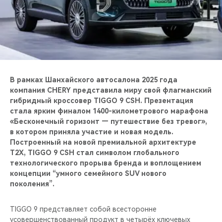
CHERY REMOTE
CHERY И СПОРТ
НАШИ МЕРОПРИЯТИЯ
ВИДЕООБЗОРЫ
В рамках Шанхайского автосалона 2025 года
компания CHERY представила миру свой флагманский
гибридный кроссовер TIGGO 9 CSH. Презентация
CHERY ДЛЯ ДЕТЕЙ
стала ярким финалом 1400-километрового марафона
«Бесконечный горизонт — путешествие без тревог»,
в котором приняла участие и новая модель.
Построенный на новой премиальной архитектуре
T2X, TIGGO 9 CSH стал символом глобального
технологического прорыва бренда и воплощением
концепции “умного семейного SUV нового
поколения”.
TIGGO 9 представляет собой всесторонне
усовершенствованный продукт в четырёх ключевых