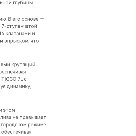
ьной глубины.
ю. В его основе —
 7-ступенчатой
6 клапанами и
м впрыском, что
ковый крутящий
обеспечивая
 TIGGO 7L с
руя динамику,
и этом
плива не превышает
В городском режиме
, обеспечивая