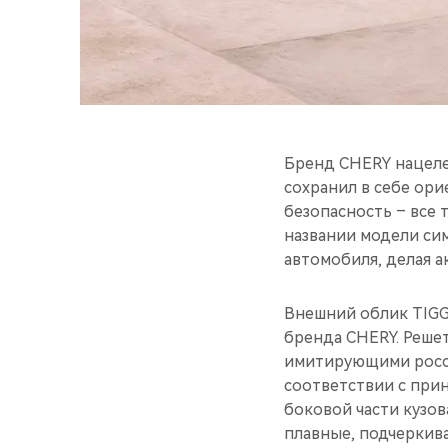
Бренд CHERY нацеле
сохранил в себе ор
безопасность – все 
названии модели си
автомобиля, делая а
Внешний облик TIGG
бренда CHERY. Реше
имитирующими россы
соответствии с прин
боковой части кузов
плавные, подчеркив