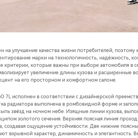
н на улучшение качества жизни потребителей, поэтому 
иентирование марки на технологичность, надёжность, к
те критерии, которые важны при выборе автомобиля в се
мволизирует увеличение длины кузова и расширенные в
кцент на его просторном и комфортном салоне.
O 7L исполнен в соответствии с дизайнерской преемс
тка радиатора выполнена в ромбовидной форме и запол
пь звёзд на ночном небе. Изящные линии кузова, выпо
ципом золотого сечения. Верхняя поясная линия прохо
а, создавая ощущение устойчивости. Две нижние поясны
ают взрывной характер, динамичность и элегантность. 