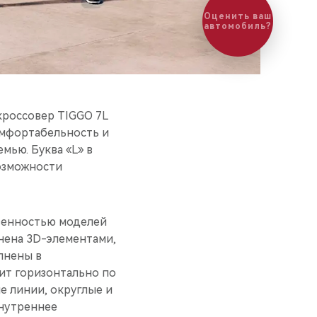
кроссовер TIGGO 7L
омфортабельность и
мью. Буква «L» в
озможности
твенностью моделей
нена 3D-элементами,
лнены в
дит горизонтально по
е линии, округлые и
Внутреннее