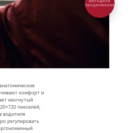
 анатомические
ечивают комфорт и
ает изогнутый
20×720 пикселей,
а водителя
ро регулировать
 эргономичный