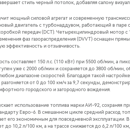
авершает стиль черный потолок, добавляя салону визуал
учит мощный силовой агрегат и современную трансмисси
новый двигатель с турбонаддувом, работающий в паре с
оробкой передач (DCT). Четырехцилиндровый мотор с 1
зменения фаз газораспределения (DVVT) оснащен прямы
ую эффективность и отзывчивость.
ть составляет 150 л.с. (110 кВт) при 5500 об/мин, а пи
упен уже с 2000 об/мин и сохраняется до 3800 об/мин, 
любом диапазоне скоростей. Благодаря такой настройке
азгоняется от 0 до 100 км/ч за 9,7 секунды, демонстри
мфортного городского и загородного вождения.
скает использование топлива марки АИ-92, сохраняя пр
тандарту Евро-6. В смешанном цикле средний расход то
елает его экономичным для повседневной эксплуатации. 
т до 10,2 л/100 км, а на трассе снижается до 6,2 л/100 км