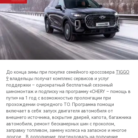
CHERY REMOTE
CHERY И СПОРТ
НАШИ МЕРОПРИЯТИЯ
ВИДЕООБЗОРЫ
CHERY ДЛЯ ДЕТЕЙ
До конца зимы при покупке семейного кроссовера
TIGGO
9
владельцы получат комплекс сервисов и услуг
поддержки – однократный бесплатный сезонный
шиномонтаж и подписку на программу «CHERY – помощь в
пути» на 1 год с возможностью пролонгации при
прохождении очередного ТО. Программа помощи
включает в себя: запуск двигателя автомобиля от
внешнего источника, вскрытие дверей, капота, багажника
автомобиля, ремонт бескамерных шин с проколом,
заправку топливом, замену колеса на запасное и многое
другое. В дополнение: претендовать на получение