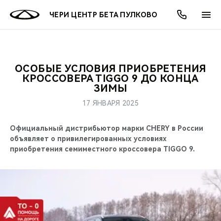
ЧЕРИ ЦЕНТР БЕТА ПУЛКОВО
ОСОБЫЕ УСЛОВИЯ ПРИОБРЕТЕНИЯ
ОНЛАЙН СЕРВИСЫ
ПОКУПАТЕЛЯМ
ВЛАДЕЛЬЦАМ
О КОМПАНИИ
МИР CHERY
МОДЕЛИ
АКЦИИ
КРОССОВЕРА TIGGO 9 ДО КОНЦА
ЗИМЫ
ВЫБОР И ПОКУПКА
СЕРВИС
АКСЕССУАРЫ
ВЫГОДЫ И АКЦИИ
ВЫБОР И ПОКУПКА
О НАС
ВСЕ МОДЕЛИ
17 ЯНВАРЯ 2025
КРЕДИТ И СТРАХОВАНИЕ
ЗАПЧАСТИ И АКСЕССУАРЫ
О БРЕНДЕ
КРЕДИТ
МЫ В СОЦСЕТЯХ
Официальный дистрибьютор марки CHERY в России
КРОССОВЕРЫ
объявляет о привилегированных условиях
ПОДДЕРЖКА
CHERY В СОЦСЕТЯХ
приобретения семиместного кроссовера TIGGO 9.
СЕДАНЫ
CHERY CONNECT
ЛЮДИ CHERY
НОВИНКИ
БЛАГОТВОРИТЕЛЬНОСТЬ