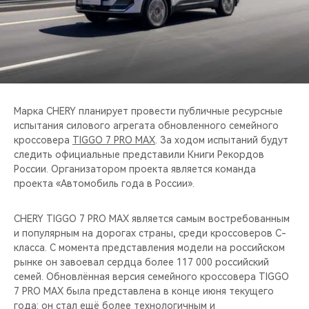
CHERY REMOTE
CHERY И СПОРТ
НАШИ МЕРОПРИЯТИЯ
ВИДЕООБЗОРЫ
Марка CHERY планирует провести публичные ресурсные
испытания силового агрегата обновленного семейного
кроссовера
TIGGO 7 PRO MAX
. За ходом испытаний будут
CHERY ДЛЯ ДЕТЕЙ
следить официальные представили Книги Рекордов
России. Организатором проекта является команда
проекта «Автомобиль года в России».
CHERY TIGGO 7 PRO MAX является самым востребованным
и популярным на дорогах страны, среди кроссоверов C-
класса. С момента представления модели на российском
рынке он завоевал сердца более 117 000 российский
семей. Обновлённая версия семейного кроссовера TIGGO
7 PRO MAX была представлена в конце июня текущего
года: он стал ещё более технологичным и