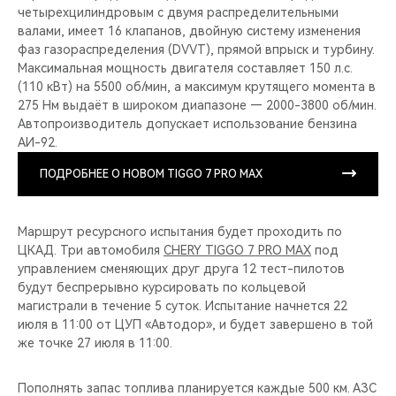
четырехцилиндровым с двумя распределительными
валами, имеет 16 клапанов, двойную систему изменения
фаз газораспределения (DVVT), прямой впрыск и турбину.
Максимальная мощность двигателя составляет 150 л.с.
(110 кВт) на 5500 об/мин, а максимум крутящего момента в
275 Нм выдаёт в широком диапазоне — 2000-3800 об/мин.
Автопроизводитель допускает использование бензина
АИ-92.
ПОДРОБНЕЕ О НОВОМ TIGGO 7 PRO MAX
Маршрут ресурсного испытания будет проходить по
ЦКАД. Три автомобиля
CHERY TIGGO 7 PRO MAX
под
управлением сменяющих друг друга 12 тест-пилотов
будут беспрерывно курсировать по кольцевой
магистрали в течение 5 суток. Испытание начнется 22
июля в 11:00 от ЦУП «Автодор», и будет завершено в той
же точке 27 июля в 11:00.
Пополнять запас топлива планируется каждые 500 км. АЗС