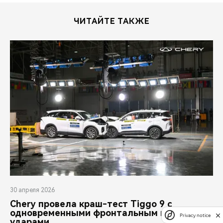
ЧИТАЙТЕ ТАКЖЕ
30 апреля 2026
Chery провела краш-тест Tiggo 9 с
одновременными фронтальным и задним
Privacy notice
ударами