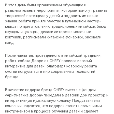
CHERY REMOTE
В этот день были организованы обучающие и
развлекательные мероприятия, которые помогут развить
CHERY И СПОРТ
творческий потенциал у детей и подарить им новые
знания: ребята приняли участие в кулинарном мастер-
классе по приготовлению традиционных китайских блюд
НАШИ МЕРОПРИЯТИЯ
цзунцзы и цзяоцзы, делали авторские молочные
коктейли, расписывали китайские фонарики, рисовали
ВИДЕООБЗОРЫ
панд.
CHERY ДЛЯ ДЕТЕЙ
После чаепития, проведенного в китайской традиции,
робот-собака Дорри от CHERY провела веселый
интерактив для детей, благодаря которому ребята
смогли погрузиться в мир современных технологий
бренда.
В качестве подарка бренд CHERY вместе с фондом
«Арифметика добра» передали в детский дом проектор и
интерактивную музыкальную колонку. Представители
компании надеются, что подарок станет незаменимым
инструментом в процессе обучения детей и сделает