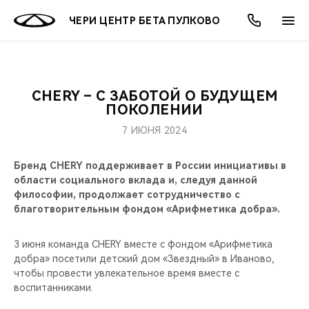
ЧЕРИ ЦЕНТР БЕТА ПУЛКОВО
CHERY – С ЗАБОТОЙ О БУДУЩЕМ
ОНЛАЙН СЕРВИСЫ
ПОКУПАТЕЛЯМ
ВЛАДЕЛЬЦАМ
О КОМПАНИИ
МИР CHERY
МОДЕЛИ
АКЦИИ
ПОКОЛЕНИИ
7 ИЮНЯ 2024
ВЫБОР И ПОКУПКА
СЕРВИС
АКСЕССУАРЫ
ВЫГОДЫ И АКЦИИ
ВЫБОР И ПОКУПКА
О НАС
ВСЕ МОДЕЛИ
Бренд CHERY поддерживает в России инициативы в
КРЕДИТ И СТРАХОВАНИЕ
ЗАПЧАСТИ И АКСЕССУАРЫ
О БРЕНДЕ
КРЕДИТ
МЫ В СОЦСЕТЯХ
области социального вклада и, следуя данной
КРОССОВЕРЫ
философии, продолжает сотрудничество с
ПОДДЕРЖКА
CHERY В СОЦСЕТЯХ
благотворительным фондом «Арифметика добра».
СЕДАНЫ
CHERY CONNECT
ЛЮДИ CHERY
3 июня команда CHERY вместе с фондом «Арифметика
добра» посетили детский дом «Звездный» в Иваново,
НОВИНКИ
чтобы провести увлекательное время вместе с
БЛАГОТВОРИТЕЛЬНОСТЬ
воспитанниками.