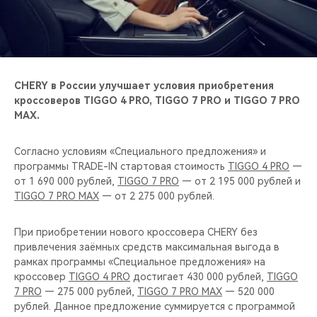
CHERY REMOTE
CHERY И СПОРТ
НАШИ МЕРОПРИЯТИЯ
CHERY в России улучшает условия приобретения
кроссоверов TIGGO 4 PRO, TIGGO 7 PRO и TIGGO 7 PRO
ВИДЕООБЗОРЫ
MAX.
CHERY ДЛЯ ДЕТЕЙ
Согласно условиям «Специального предложения» и
программы TRADE-IN стартовая стоимость
TIGGO 4 PRO
—
от 1 690 000 рублей,
TIGGO 7 PRO
— от 2 195 000 рублей и
TIGGO 7 PRO MAX
— от 2 275 000 рублей.
При приобретении нового кроссовера CHERY без
привлечения заёмных средств максимальная выгода в
рамках программы «Специальное предложения» на
кроссовер
TIGGO 4 PRO
достигает 430 000 рублей,
TIGGO
7 PRO
— 275 000 рублей,
TIGGO 7 PRO MAX
— 520 000
рублей. Данное предложение суммируется с программой