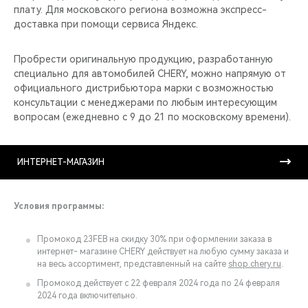
плату. Для московского региона возможна экспресс-
доставка при помощи сервиса Яндекс.
Пробрести оригинальную продукцию, разработанную
специально для автомобилей CHERY, можно напрямую от
официального дистрибьютора марки с возможностью
консультации с менеджерами по любым интересующим
вопросам (ежедневно с 9 до 21 по московскому времени).
ИНТЕРНЕТ-МАГАЗИН
Условия программы:
Промокод 23FEB на скидку 30% при оформлении заказа в
интернет- магазине CHERY действует на любую сумму заказа и
на весь ассортимент, представленный на сайте
shop.chery.ru
.
Промокод действует с 22 февраля 2024 года по 24 февраля
2024 года включительно.