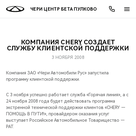
ЧЕРИ ЦЕНТР БЕТА ПУЛКОВО
КОМПАНИЯ CHERY СОЗДАЕТ
ОНЛАЙН СЕРВИСЫ
ПОКУПАТЕЛЯМ
ВЛАДЕЛЬЦАМ
О КОМПАНИИ
МИР CHERY
МОДЕЛИ
АКЦИИ
СЛУЖБУ КЛИЕНТСКОЙ ПОДДЕРЖКИ
3 НОЯБРЯ 2008
ВЫБОР И ПОКУПКА
СЕРВИС
АКСЕССУАРЫ
ВЫГОДЫ И АКЦИИ
ВЫБОР И ПОКУПКА
О НАС
ВСЕ МОДЕЛИ
Компания ЗАО «Чери Автомобили Рус» запустила
КРЕДИТ И СТРАХОВАНИЕ
ЗАПЧАСТИ И АКСЕССУАРЫ
О БРЕНДЕ
КРЕДИТ
МЫ В СОЦСЕТЯХ
программу клиентской поддержки.
КРОССОВЕРЫ
ПОДДЕРЖКА
CHERY В СОЦСЕТЯХ
С 3 ноября успешно работает служба «Горячая линия», а с
СЕДАНЫ
24 ноября 2008 года будет действовать программа
CHERY CONNECT
ЛЮДИ CHERY
экстренной технической поддержки клиентов «CHERY —
ПОМОЩЬ В ПУТИ!», провайдером оказания услуг
НОВИНКИ
выступает Российское Автомобильное Товарищество —
БЛАГОТВОРИТЕЛЬНОСТЬ
РАТ.