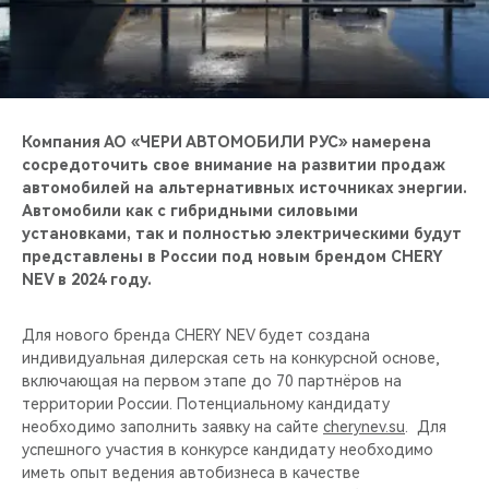
CHERY REMOTE
CHERY И СПОРТ
НАШИ МЕРОПРИЯТИЯ
Компания АО «ЧЕРИ АВТОМОБИЛИ РУС» намерена
сосредоточить свое внимание на развитии продаж
ВИДЕООБЗОРЫ
автомобилей на альтернативных источниках энергии.
Автомобили как с гибридными силовыми
CHERY ДЛЯ ДЕТЕЙ
установками, так и полностью электрическими будут
представлены в России под новым брендом CHERY
NEV в 2024 году.
Для нового бренда CHERY NEV будет создана
индивидуальная дилерская сеть на конкурсной основе,
включающая на первом этапе до 70 партнёров на
территории России. Потенциальному кандидату
необходимо заполнить заявку на сайте
cherynev.su
. Для
успешного участия в конкурсе кандидату необходимо
иметь опыт ведения автобизнеса в качестве