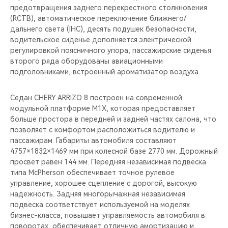
предотвращения заднего перекрестного столкновения
(RCTB), автоматическое переключение ближнего/
дальнего света (IHC), десять подушек безопасности,
водительское сиденье дополняется электрической
регулировкой поясничного упора, пассажирские сиденья
второго ряда оборудованы авиационными
подголовниками, встроенный ароматизатор воздуха.
Седан CHERY ARRIZO 8 построен на современной
модульной платформе M1X, которая предоставляет
больше простора в передней и задней частях салона, что
позволяет с комфортом расположиться водителю и
пассажирам. Габариты автомобиля составляют
4757×1832×1469 мм при колесной базе 2770 мм. Дорожный
просвет равен 144 мм. Передняя независимая подвеска
типа McPherson обеспечивает точное рулевое
управление, хорошее сцепление с дорогой, высокую
надежность. Задняя многорычажная независимая
подвеска соответствует используемой на моделях
бизнес-класса, повышает управляемость автомобиля в
поворотах, обеспечивает отличную амортизацию и