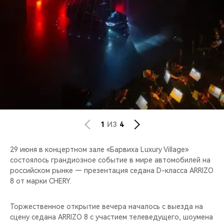
CHERY REMOTE
CHERY И СПОРТ
НАШИ МЕРОПРИЯТИЯ
ВИДЕООБЗОРЫ
CHERY ДЛЯ ДЕТЕЙ
1
ИЗ
4
29 июня в концертном зале «Барвиха Luxury Village»
состоялось грандиозное событие в мире автомобилей на
российском рынке — презентация седана D-класса ARRIZO
8 от марки CHERY.
Торжественное открытие вечера началось с выезда на
сцену седана ARRIZO 8 с участием телеведущего, шоумена