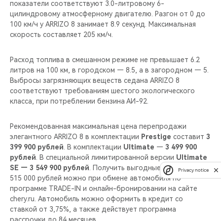
показатели соответствуют 3.0-литровому 6-
цилиндровому атмосферному двигателю. Разгон от 0 до
100 км/ч у ARRIZO 8 занимает 8.9 секунд. Максимальная
скорость составляет 205 км/ч.
Расход топлива в смешанном режиме не превышает 6.2
литров на 100 км, в городском — 8.5, а в загородном — 5.
Выбросы загрязняющих веществ седана ARRIZO 8
соответствуют требованиям шестого экологического
класса, при потреблении бензина АИ-92.
Рекомендованная максимальная цена перепродажи
элегантного ARRIZO 8 в комплектации
Prestige
составит
3
399 900 рублей
. В комплектации
Ultimate
—
3 499 900
рублей
. В специальной лимитированной версии
Ultimate
SE — 3 549 900 рублей
. Получить выгодные условия до
Privacy notice
515 000 рублей можно при обмене автомобиля по
программе TRADE-IN и онлайн-бронировании на сайте
chery.ru. Автомобиль можно оформить в кредит со
ставкой от 3,75%, а также действует программа
рассрочки до 84 месяцев.