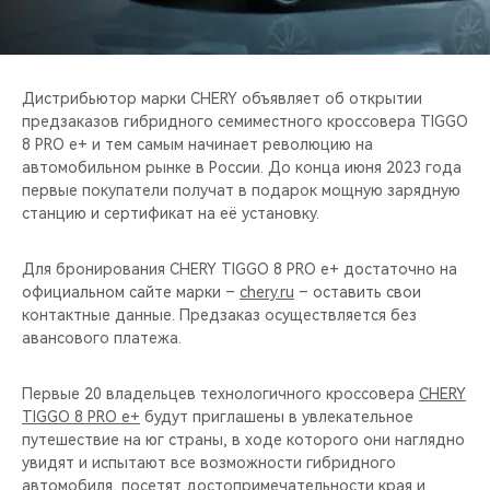
CHERY REMOTE
CHERY И СПОРТ
Дистрибьютор марки CHERY объявляет об открытии
НАШИ МЕРОПРИЯТИЯ
предзаказов гибридного семиместного кроссовера TIGGO
8 PRO e+ и тем самым начинает революцию на
автомобильном рынке в России. До конца июня 2023 года
ВИДЕООБЗОРЫ
первые покупатели получат в подарок мощную зарядную
станцию и сертификат на её установку.
CHERY ДЛЯ ДЕТЕЙ
Для бронирования CHERY TIGGO 8 PRO e+ достаточно на
официальном сайте марки –
chery.ru
– оставить свои
контактные данные. Предзаказ осуществляется без
авансового платежа.
Первые 20 владельцев технологичного кроссовера
CHERY
TIGGO 8 PRO e+
будут приглашены в увлекательное
путешествие на юг страны, в ходе которого они наглядно
увидят и испытают все возможности гибридного
автомобиля, посетят достопримечательности края и