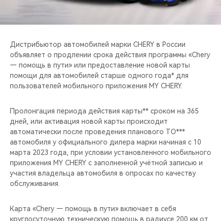
CHERY REMOTE
CHERY И СПОРТ
Дистрибьютор автомобилей марки CHERY в России
НАШИ МЕРОПРИЯТИЯ
объявляет о продлении срока действия программы «Chery
— помощь в пути» или предоставление новой карты
помощи для автомобилей старше одного года* для
ВИДЕООБЗОРЫ
пользователей мобильного приложения MY CHERY.
CHERY ДЛЯ ДЕТЕЙ
Пролонгация периода действия карты** сроком на 365
дней, или активация новой карты происходит
автоматически после проведения планового ТО***
автомобиля у официального дилера марки начиная с 10
марта 2023 года, при условии установленного мобильного
приложения MY CHERY c заполненной учётной записью и
участия владельца автомобиля в опросах по качеству
обслуживания.
Карта «Chery — помощь в пути» включает в себя
круглосуточную техническую помощь в радиусе 200 км от