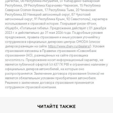
Дагестан, 06 Республика Ингушетия, 07 Кабардино-Балкарская
Республика, 09 Республика Карачаево-Черкесия, 15 Республика
Северная Осетия-Алания, 17 Республика Тыва, 20 Чеченская
Республика,83 Ненецкий автономный округ, 87 Чукотский
автономный округ, 91 Республика Крым, 92 Севастополь), характера
использования и страховой истории. Покрывает риски «Угон»,
«Ущерб», «Тотальная гибель». Предложение действует с 01 декабря
2023 г. и действительно до 31 мая 2026 года. Подробные условия
предложения, правила страхования и иные условия уточняйте у
сотрудников в официальных дилерских центрах OMODA (список
дилеров размещен на сайте:
https://www.chery.ru/dealers/
). Условия
страхования изложены в Правилах страхования «Совкомбанк
страхование» (АО), размещённых на сайте страховщика
sovcomins.ru. Предложение носит информационный характер, не
является публичной офертой (ст.437 ГК РФ) и ограничено наличием у
официальных дилеров автомобилей, на которые оно
распространяется. Заключение договора страхования (полиса) не
является обязательным условием приобретения автомобиля.
Решение о заключении договора страхования принимается
сотрудником страховой компании.
ЧИТАЙТЕ ТАКЖЕ