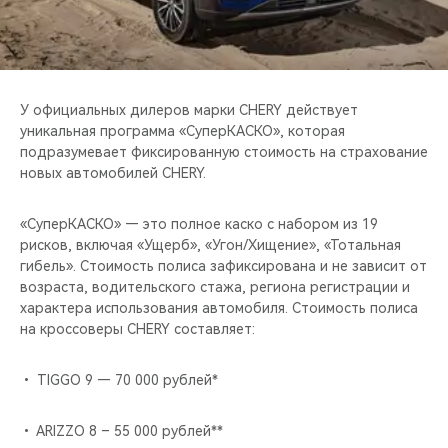
CHERY REMOTE
CHERY И СПОРТ
НАШИ МЕРОПРИЯТИЯ
У официальных дилеров марки CHERY действует
уникальная программа «СуперКАСКО», которая
подразумевает фиксированную стоимость на страхование
ВИДЕООБЗОРЫ
новых автомобилей CHERY.
CHERY ДЛЯ ДЕТЕЙ
«СуперКАСКО» — это полное каско с набором из 19
рисков, включая «Ущерб», «Угон/Хищение», «Тотальная
гибель». Стоимость полиса зафиксирована и не зависит от
возраста, водительского стажа, региона регистрации и
характера использования автомобиля. Стоимость полиса
на кроссоверы CHERY составляет:
• TIGGO 9 — 70 000 рублей*
• ARIZZO 8 – 55 000 рублей**