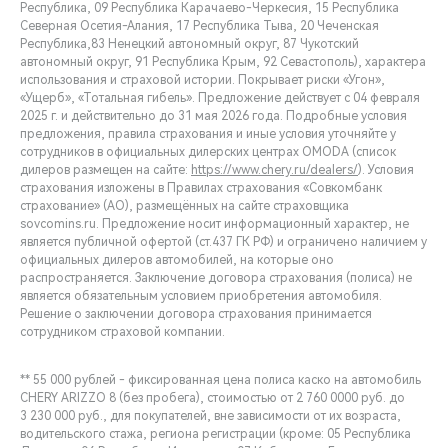
Республика, 09 Республика Карачаево-Черкесия, 15 Республика
Северная Осетия-Алания, 17 Республика Тыва, 20 Чеченская
Республика,83 Ненецкий автономный округ, 87 Чукотский
автономный округ, 91 Республика Крым, 92 Севастополь), характера
использования и страховой истории. Покрывает риски «Угон»,
«Ущерб», «Тотальная гибель». Предложение действует с 04 февраля
2025 г. и действительно до 31 мая 2026 года. Подробные условия
предложения, правила страхования и иные условия уточняйте у
сотрудников в официальных дилерских центрах OMODA (список
дилеров размещен на сайте:
https://www.chery.ru/dealers/
). Условия
страхования изложены в Правилах страхования «Совкомбанк
страхование» (АО), размещённых на сайте страховщика
sovcomins.ru. Предложение носит информационный характер, не
является публичной офертой (ст.437 ГК РФ) и ограничено наличием у
официальных дилеров автомобилей, на которые оно
распространяется. Заключение договора страхования (полиса) не
является обязательным условием приобретения автомобиля.
Решение о заключении договора страхования принимается
сотрудником страховой компании.
** 55 000 рублей - фиксированная цена полиса каско на автомобиль
CHERY ARIZZO 8 (без пробега), стоимостью от 2 760 0000 руб. до
3 230 000 руб., для покупателей, вне зависимости от их возраста,
водительского стажа, региона регистрации (кроме: 05 Республика