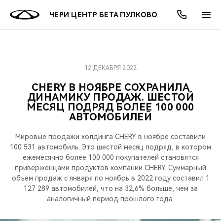
ЧЕРИ ЦЕНТР БЕТА ПУЛКОВО
12 ДЕКАБРЯ 2022
ОНЛАЙН СЕРВИСЫ
ПОКУПАТЕЛЯМ
ВЛАДЕЛЬЦАМ
О КОМПАНИИ
МИР CHERY
МОДЕЛИ
АКЦИИ
CHERY В НОЯБРЕ СОХРАНИЛА
ДИНАМИКУ ПРОДАЖ. ШЕСТОЙ
ВЫБОР И ПОКУПКА
СЕРВИС
АКСЕССУАРЫ
ВЫГОДЫ И АКЦИИ
ВЫБОР И ПОКУПКА
О НАС
ВСЕ МОДЕЛИ
МЕСЯЦ ПОДРЯД БОЛЕЕ 100 000
АВТОМОБИЛЕЙ
КРЕДИТ И СТРАХОВАНИЕ
ЗАПЧАСТИ И АКСЕССУАРЫ
О БРЕНДЕ
КРЕДИТ
МЫ В СОЦСЕТЯХ
КРОССОВЕРЫ
Мировые продажи холдинга CHERY в ноябре составили
ПОДДЕРЖКА
CHERY В СОЦСЕТЯХ
100 531 автомобиль. Это шестой месяц подряд, в котором
ежемесячно более 100 000 покупателей становятся
СЕДАНЫ
приверженцами продуктов компании CHERY. Суммарный
CHERY CONNECT
ЛЮДИ CHERY
объем продаж с января по ноябрь в 2022 году составил 1
127 289 автомобилей, что на 32,6% больше, чем за
НОВИНКИ
БЛАГОТВОРИТЕЛЬНОСТЬ
аналогичный период прошлого года.