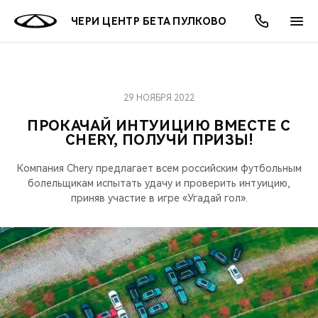
ЧЕРИ ЦЕНТР БЕТА ПУЛКОВО
29 НОЯБРЯ 2022
ОНЛАЙН СЕРВИСЫ
ПОКУПАТЕЛЯМ
ВЛАДЕЛЬЦАМ
О КОМПАНИИ
МИР CHERY
МОДЕЛИ
АКЦИИ
ПРОКАЧАЙ ИНТУИЦИЮ ВМЕСТЕ С
CHERY, ПОЛУЧИ ПРИЗЫ!
ВЫБОР И ПОКУПКА
СЕРВИС
АКСЕССУАРЫ
ВЫГОДЫ И АКЦИИ
ВЫБОР И ПОКУПКА
О НАС
ВСЕ МОДЕЛИ
Компания Chery предлагает всем российским футбольным
КРЕДИТ И СТРАХОВАНИЕ
ЗАПЧАСТИ И АКСЕССУАРЫ
О БРЕНДЕ
КРЕДИТ
МЫ В СОЦСЕТЯХ
болельщикам испытать удачу и проверить интуицию,
КРОССОВЕРЫ
приняв участие в игре «Угадай гол».
ПОДДЕРЖКА
CHERY В СОЦСЕТЯХ
СЕДАНЫ
CHERY CONNECT
ЛЮДИ CHERY
НОВИНКИ
БЛАГОТВОРИТЕЛЬНОСТЬ