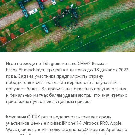
CHERY REMOTE
CHERY И СПОРТ
НАШИ МЕРОПРИЯТИЯ
ВИДЕООБЗОРЫ
CHERY ДЛЯ ДЕТЕЙ
Игра проходит в Telegram-канале CHERY Russia -
https://t.me/cheryru
три раза в неделю до 18 декабря 2022
года. Задача участника предположить страну
победителя и счёт матча. За верные ответы участник
получает баллы. За правильные ответы в полуфинальных
и финальных матчах баллы удваиваются, что значительно
приближает участника к ценным призам.
Компания CHERY раз в неделю разыгрывает среди
участников ценные призы: iPhone 14, Airpods PRO, Apple
Watch, билеты в VIP-ложу стадиона «Открытие Арена» на