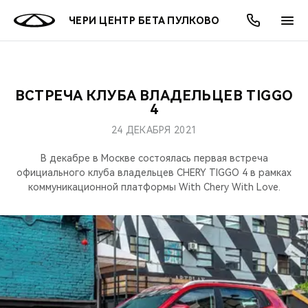
ЧЕРИ ЦЕНТР БЕТА ПУЛКОВО
ВСТРЕЧА КЛУБА ВЛАДЕЛЬЦЕВ TIGGO
ОНЛАЙН СЕРВИСЫ
ПОКУПАТЕЛЯМ
ВЛАДЕЛЬЦАМ
О КОМПАНИИ
МИР CHERY
МОДЕЛИ
АКЦИИ
4
24 ДЕКАБРЯ 2021
ВЫБОР И ПОКУПКА
СЕРВИС
АКСЕССУАРЫ
ВЫГОДЫ И АКЦИИ
ВЫБОР И ПОКУПКА
О НАС
ВСЕ МОДЕЛИ
В декабре в Москве состоялась первая встреча
КРЕДИТ И СТРАХОВАНИЕ
ЗАПЧАСТИ И АКСЕССУАРЫ
О БРЕНДЕ
КРЕДИТ
МЫ В СОЦСЕТЯХ
официального клуба владельцев CHERY TIGGO 4 в рамках
КРОССОВЕРЫ
коммуникационной платформы With Chery With Love.
ПОДДЕРЖКА
CHERY В СОЦСЕТЯХ
СЕДАНЫ
CHERY CONNECT
ЛЮДИ CHERY
НОВИНКИ
БЛАГОТВОРИТЕЛЬНОСТЬ