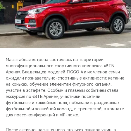
CHERY REMOTE
CHERY И СПОРТ
НАШИ МЕРОПРИЯТИЯ
ВИДЕООБЗОРЫ
Масштабная встреча состоялась на территории
CHERY ДЛЯ ДЕТЕЙ
многофункционального спортивного комплекса «ВТБ
Арена». Владельцев моделей TIGGO 4 и их членов семьи
ожидали познавательно-спортивные активности: катание
на коньках, обучение элементам фигурного катания,
участие в эстафете. Особым и главным событием стала
экскурсия по «ВТБ Арене», участники посетили
футбольные и хоккейные поля, побывали в раздевалках
футбольной и хоккейной команд, в тренерской, в комнате
для пресс-конференций и VIP-ложе.
После активно-насыщенного дня всех ожидал ужин, в