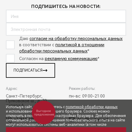
ПОДПИШИТЕСЬ НА НОВОСТИ:
Даю
согласие на обработку персональных данных
в соответствии с
политикой в отношении
обработки персональных данных
*
Согласен на
рекламную коммуникацию
*
ПОДПИСАТЬСЯ
Адрес:
Режим работы:
Санкт-Петербург,
пн-вс: 09:00-21:00
Пулковское ш., д. 70,
литера А
Используя сайт, вы соглашаетесь с
политикой обработки данных
Выгодное
и использованием cookies вашего браузера. Cookies можно
предложение
отключить в любой момент в настройках браузера. Для обеспечения
+7 (812) 608-50-58
diler@lenchery.net
оптимальной работы и улучшения пользовательского опыта на сайте
могут использоваться системы веб-аналитики (в том числе
СПЕЦПРЕДЛОЖЕНИЯ
Яндекс.Метрика). Продолжая использование сайта, Вы соглашаетесь