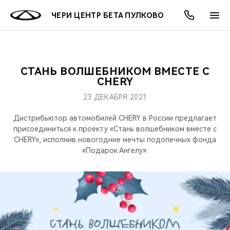
ЧЕРИ ЦЕНТР БЕТА ПУЛКОВО
СТАНЬ ВОЛШЕБНИКОМ ВМЕСТЕ С
ОНЛАЙН СЕРВИСЫ
ПОКУПАТЕЛЯМ
ВЛАДЕЛЬЦАМ
О КОМПАНИИ
МИР CHERY
МОДЕЛИ
АКЦИИ
CHERY
23 ДЕКАБРЯ 2021
ВЫБОР И ПОКУПКА
СЕРВИС
АКСЕССУАРЫ
ВЫГОДЫ И АКЦИИ
ВЫБОР И ПОКУПКА
О НАС
ВСЕ МОДЕЛИ
Дистрибьютор автомобилей CHERY в России предлагает
КРЕДИТ И СТРАХОВАНИЕ
ЗАПЧАСТИ И АКСЕССУАРЫ
О БРЕНДЕ
КРЕДИТ
МЫ В СОЦСЕТЯХ
присоединиться к проекту «Стань волшебником вместе с
КРОССОВЕРЫ
CHERY», исполнив новогодние мечты подопечных фонда
«Подарок Ангелу».
ПОДДЕРЖКА
CHERY В СОЦСЕТЯХ
СЕДАНЫ
CHERY CONNECT
ЛЮДИ CHERY
НОВИНКИ
БЛАГОТВОРИТЕЛЬНОСТЬ