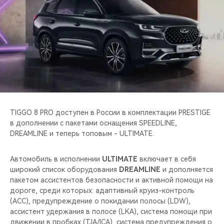
CHERY REMOTE
CHERY И СПОРТ
НАШИ МЕРОПРИЯТИЯ
ВИДЕООБЗОРЫ
CHERY ДЛЯ ДЕТЕЙ
TIGGO 8 PRO доступен в России в комплектации PRESTIGE
в дополнении с пакетами оснащения SPEEDLINE,
DREAMLINE и теперь топовым - ULTIMATE.
Автомобиль в исполнении
ULTIMATE
включает в себя
широкий список оборудования
DREAMLINE
и дополняется
пакетом ассистентов безопасности и активной помощи на
дороге, среди которых: адаптивный круиз-контроль
(ACC), предупреждение о покидании полосы (LDW),
ассистент удержания в полосе (LKA), система помощи при
движении в пробках (TJA/ICA), система предупреждения о