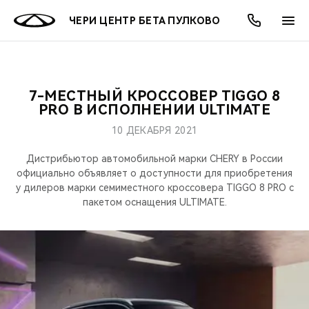
ЧЕРИ ЦЕНТР БЕТА ПУЛКОВО
7-МЕСТНЫЙ КРОССОВЕР TIGGO 8
ОНЛАЙН СЕРВИСЫ
ПОКУПАТЕЛЯМ
ВЛАДЕЛЬЦАМ
О КОМПАНИИ
МИР CHERY
МОДЕЛИ
АКЦИИ
PRO В ИСПОЛНЕНИИ ULTIMATE
10 ДЕКАБРЯ 2021
ВЫБОР И ПОКУПКА
СЕРВИС
АКСЕССУАРЫ
ВЫГОДЫ И АКЦИИ
ВЫБОР И ПОКУПКА
О НАС
ВСЕ МОДЕЛИ
Дистрибьютор автомобильной марки CHERY в России
КРЕДИТ И СТРАХОВАНИЕ
ЗАПЧАСТИ И АКСЕССУАРЫ
О БРЕНДЕ
КРЕДИТ
МЫ В СОЦСЕТЯХ
официально объявляет о доступности для приобретения
КРОССОВЕРЫ
у дилеров марки семиместного кроссовера TIGGO 8 PRO c
пакетом оснащения ULTIMATE.
ПОДДЕРЖКА
CHERY В СОЦСЕТЯХ
СЕДАНЫ
CHERY CONNECT
ЛЮДИ CHERY
НОВИНКИ
БЛАГОТВОРИТЕЛЬНОСТЬ