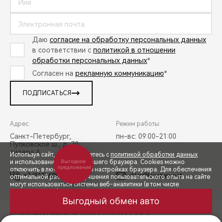
Даю
согласие на обработку персональных данных
в соответствии с
политикой в отношении
обработки персональных данных
*
Согласен на
рекламную коммуникацию
*
ПОДПИСАТЬСЯ
Адрес:
Режим работы:
Санкт-Петербург,
пн-вс: 09:00-21:00
Пулковское ш., д. 70,
литера А
Используя сайт, вы соглашаетесь с
политикой обработки данных
Выгодное
и использованием cookies вашего браузера. Cookies можно
предложение
отключить в любой момент в настройках браузера. Для обеспечения
+7 (812) 608-50-58
diler@lenchery.net
оптимальной работы и улучшения пользовательского опыта на сайте
могут использоваться системы веб-аналитики (в том числе
СПЕЦПРЕДЛОЖЕНИЯ
Яндекс.Метрика). Продолжая использование сайта, Вы соглашаетесь
с применением указанных технологий и размещением cookie-
Выгодный обмен авто
файлов.
© 2026 Бета Пулково
© 2026 ООО «ТЕНЕТ РУС»
ЗАПИСЬ НА ТЕСТ-ДРАЙВ