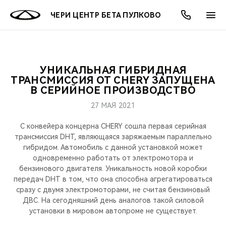
ЧЕРИ ЦЕНТР БЕТА ПУЛКОВО
УНИКАЛЬНАЯ ГИБРИДНАЯ
ОНЛАЙН СЕРВИСЫ
ПОКУПАТЕЛЯМ
ВЛАДЕЛЬЦАМ
О КОМПАНИИ
МИР CHERY
МОДЕЛИ
АКЦИИ
ТРАНСМИССИЯ ОТ CHERY ЗАПУЩЕНА
В СЕРИЙНОЕ ПРОИЗВОДСТВО
ВЫБОР И ПОКУПКА
СЕРВИС
АКСЕССУАРЫ
ВЫГОДЫ И АКЦИИ
ВЫБОР И ПОКУПКА
О НАС
ВСЕ МОДЕЛИ
27 МАЯ 2021
КРЕДИТ И СТРАХОВАНИЕ
ЗАПЧАСТИ И АКСЕССУАРЫ
О БРЕНДЕ
КРЕДИТ
МЫ В СОЦСЕТЯХ
C конвейера концерна CHERY сошла первая серийная
КРОССОВЕРЫ
трансмиссия DHT, являющаяся заряжаемым параллельно
гибридом. Автомобиль с данной установкой может
ПОДДЕРЖКА
CHERY В СОЦСЕТЯХ
одновременно работать от электромотора и
СЕДАНЫ
бензинового двигателя. Уникальность новой коробки
CHERY CONNECT
ЛЮДИ CHERY
передач DHT в том, что она способна агрегатироваться
сразу с двумя электромоторами, не считая бензиновый
НОВИНКИ
ДВС. На сегодняшний день аналогов такой силовой
БЛАГОТВОРИТЕЛЬНОСТЬ
установки в мировом автопроме не существует.