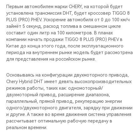
CHERY REMOTE
Первым автомобилем марки CHERY, на которой будет
установлена трансмиссия DHT, будет кроссовер TIGGO 8
CHERY И СПОРТ
PLUS (PRO) PHEV. Ускорение автомобиля от 0 до 100 км/ч
займёт 5 секунд, расход топлива в смешанном цикле
НАШИ МЕРОПРИЯТИЯ
составит один литр на 100 километров. В планах
компании начать продажи TIGGO 8 PLUS (PRO) PHEV в
Китае до конца этого года, после эксплуатационного
ВИДЕООБЗОРЫ
периода на внутреннем рынке модель будет рассмотрена
для представления на российском рынке.
CHERY ДЛЯ ДЕТЕЙ
Основываясь на конфигурации двухмоторного привода,
Chery Hybrid DHT имеет девять высокопроизводительных
режимов работы, таких как: одномоторный/
двухмоторный привод, расширение диапазона,
параллельный, прямой привод, рекуперацию энергии
одного/двухмоторного двигателя, зарядку при движении
и другие. А также во время движения система управления
рассчитывает оптимальную рабочую передачу в
реальном времени.