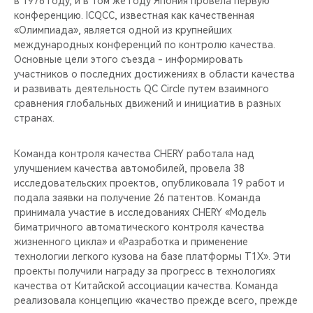
в 1976 году, и в том же году Япония провела первую
CHERY REMOTE
конференцию. ICQCC, известная как качественная
«Олимпиада», является одной из крупнейших
CHERY И СПОРТ
международных конференций по контролю качества.
Основные цели этого съезда - информировать
НАШИ МЕРОПРИЯТИЯ
участников о последних достижениях в области качества
и развивать деятельность QC Circle путем взаимного
сравнения глобальных движений и инициатив в разных
ВИДЕООБЗОРЫ
странах.
CHERY ДЛЯ ДЕТЕЙ
Команда контроля качества CHERY работала над
улучшением качества автомобилей, провела 38
исследовательских проектов, опубликовала 19 работ и
подала заявки на получение 26 патентов. Команда
принимала участие в исследованиях CHERY «Модель
биматричного автоматического контроля качества
жизненного цикла» и «Разработка и применение
технологии легкого кузова на базе платформы T1X». Эти
проекты получили награду за прогресс в технологиях
качества от Китайской ассоциации качества. Команда
реализовала концепцию «качество прежде всего, прежде