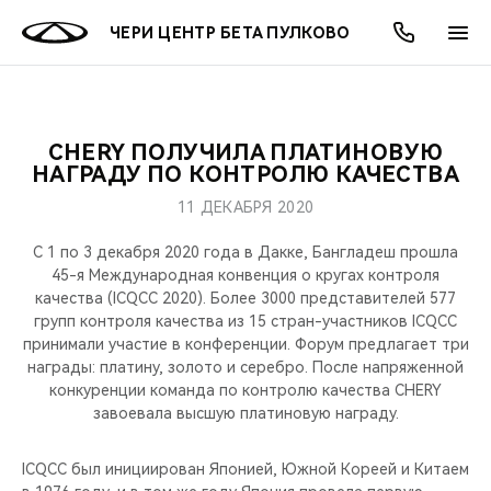
ЧЕРИ ЦЕНТР БЕТА ПУЛКОВО
CHERY ПОЛУЧИЛА ПЛАТИНОВУЮ
ОНЛАЙН СЕРВИСЫ
ПОКУПАТЕЛЯМ
ВЛАДЕЛЬЦАМ
О КОМПАНИИ
МИР CHERY
МОДЕЛИ
АКЦИИ
НАГРАДУ ПО КОНТРОЛЮ КАЧЕСТВА
11 ДЕКАБРЯ 2020
ВЫБОР И ПОКУПКА
СЕРВИС
АКСЕССУАРЫ
ВЫГОДЫ И АКЦИИ
ВЫБОР И ПОКУПКА
О НАС
ВСЕ МОДЕЛИ
C 1 по 3 декабря 2020 года в Дакке, Бангладеш прошла
КРЕДИТ И СТРАХОВАНИЕ
ЗАПЧАСТИ И АКСЕССУАРЫ
О БРЕНДЕ
КРЕДИТ
МЫ В СОЦСЕТЯХ
45-я Международная конвенция о кругах контроля
КРОССОВЕРЫ
качества (ICQCC 2020). Более 3000 представителей 577
групп контроля качества из 15 стран-участников ICQCC
ПОДДЕРЖКА
CHERY В СОЦСЕТЯХ
принимали участие в конференции. Форум предлагает три
СЕДАНЫ
награды: платину, золото и серебро. После напряженной
CHERY CONNECT
ЛЮДИ CHERY
конкуренции команда по контролю качества CHERY
завоевала высшую платиновую награду.
НОВИНКИ
БЛАГОТВОРИТЕЛЬНОСТЬ
ICQCC был инициирован Японией, Южной Кореей и Китаем