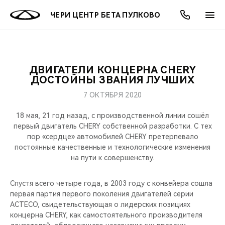
ЧЕРИ ЦЕНТР БЕТА ПУЛКОВО
ДВИГАТЕЛИ КОНЦЕРНА CHERY
ОНЛАЙН СЕРВИСЫ
ПОКУПАТЕЛЯМ
ВЛАДЕЛЬЦАМ
О КОМПАНИИ
МИР CHERY
МОДЕЛИ
АКЦИИ
ДОСТОЙНЫ ЗВАНИЯ ЛУЧШИХ
7 ОКТЯБРЯ 2020
ВЫБОР И ПОКУПКА
СЕРВИС
АКСЕССУАРЫ
ВЫГОДЫ И АКЦИИ
ВЫБОР И ПОКУПКА
О НАС
ВСЕ МОДЕЛИ
18 мая, 21 год назад, с производственной линии сошёл
КРЕДИТ И СТРАХОВАНИЕ
ЗАПЧАСТИ И АКСЕССУАРЫ
О БРЕНДЕ
КРЕДИТ
МЫ В СОЦСЕТЯХ
первый двигатель CHERY собственной разработки. С тех
КРОССОВЕРЫ
пор «сердце» автомобилей CHERY претерпевало
постоянные качественные и технологические изменения
ПОДДЕРЖКА
CHERY В СОЦСЕТЯХ
на пути к совершенству.
СЕДАНЫ
CHERY CONNECT
ЛЮДИ CHERY
Спустя всего четыре года, в 2003 году c конвейера сошла
НОВИНКИ
первая партия первого поколения двигателей серии
БЛАГОТВОРИТЕЛЬНОСТЬ
ACTECO, свидетельствующая о лидерских позициях
концерна CHERY, как самостоятельного производителя