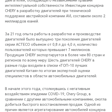
двигателей, обладающего независимыми правами
CHERY REMOTE
интеллектуальной собственности. Инвестиции концерна
CHERY в разработку двигателей при технической
CHERY И СПОРТ
поддержке австрийской компании AVL составили около 2
миллиардов юаней.
НАШИ МЕРОПРИЯТИЯ
За 21 год опыта работы в разработке и производстве
ВИДЕООБЗОРЫ
двигателей было выпущено три поколения двигателей
серии ACTECO объемом от 0,8 л до 4,0 л, количество
пользователей которых превышает 7 миллионов.
CHERY ДЛЯ ДЕТЕЙ
Продукция CHERY экспортируется в более чем 80 стран и
регионов по всему миру. Шесть двигателей CHERY в
разные годы входили в списки «ТОП-10 лучших
двигателей Китая» по итогам экспертной оценки
специалистов в области автомобильных двигателей.
В начале этого года, столкнувшись с негативным
воздействием эпидемии COVID-19, Chery Group, в
сравнении с другими автомобильными компаниями, смогла
добиться быстрого восстановления продаж. Одной из
причин является агрегатирование автомобилей концерна