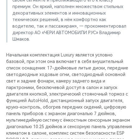
своем сегменте и приближающего его к классу
CHERY REMOTE
премиум. Он яркий, наполнен множеством стильных
декоративных элементов и инновационных
CHERY И СПОРТ
технических решений, в нём комфортно как
водителю, так и пассажирам», — прокомментировал
НАШИ МЕРОПРИЯТИЯ
директор АО «ЧЕРИ АВТОМОБИЛИ РУС» Владимир
Шмаков.
ВИДЕООБЗОРЫ
Начальная комплектация Luxury является условно
базовой, при этом она включает в себя внушительный
CHERY ДЛЯ ДЕТЕЙ
список оснащения: 17-дюймовые литые диски, передние
светодиодные ходовые огни, светодиодный основной
свет и задние фонари, камеру заднего вида и
парктроники, бесключевой доступ в салон и запуск
двигателя кнопкой, электрический стояночный тормоз с
функцией AutoHold, дистанционный запуск двигателя,
круиз-контроль, обогрев передних сидений, цифровую
панель приборов с экраном диагональю 7 дюймов,
мультимедийную систему с ёмкостным сенсорным экраном
диагональю 10.25 дюймов и сенсорную панель управления
климатом в салоне, комплекс систем безопасности ESP