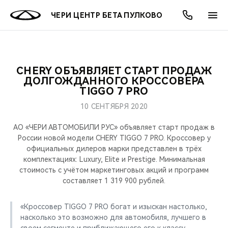
ЧЕРИ ЦЕНТР БЕТА ПУЛКОВО
CHERY ОБЪЯВЛЯЕТ СТАРТ ПРОДАЖ
ОНЛАЙН СЕРВИСЫ
ПОКУПАТЕЛЯМ
ВЛАДЕЛЬЦАМ
О КОМПАНИИ
МИР CHERY
МОДЕЛИ
АКЦИИ
ДОЛГОЖДАННОГО КРОССОВЕРА
TIGGO 7 PRO
ВЫБОР И ПОКУПКА
СЕРВИС
АКСЕССУАРЫ
ВЫГОДЫ И АКЦИИ
ВЫБОР И ПОКУПКА
О НАС
ВСЕ МОДЕЛИ
10 СЕНТЯБРЯ 2020
КРЕДИТ И СТРАХОВАНИЕ
ЗАПЧАСТИ И АКСЕССУАРЫ
О БРЕНДЕ
КРЕДИТ
МЫ В СОЦСЕТЯХ
АО «ЧЕРИ АВТОМОБИЛИ РУС» объявляет старт продаж в
КРОССОВЕРЫ
России новой модели CHERY TIGGO 7 PRO. Кроссовер у
официальных дилеров марки представлен в трёх
ПОДДЕРЖКА
CHERY В СОЦСЕТЯХ
комплектациях: Luxury, Elite и Prestige. Минимальная
СЕДАНЫ
стоимость с учётом маркетинговых акций и программ
CHERY CONNECT
ЛЮДИ CHERY
составляет 1 319 900 рублей.
НОВИНКИ
БЛАГОТВОРИТЕЛЬНОСТЬ
«Кроссовер TIGGO 7 PRO богат и изыскан настолько,
насколько это возможно для автомобиля, лучшего в