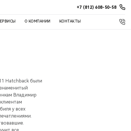
+7 (812) 608-50-58
СЕРВИСЫ
О КОМПАНИИ
КОНТАКТЫ
11 Hatchback были
— знаменитый
гонкам Владимир
 клиентам
иля у всех
печатлениями.
твовавшие.
учит все