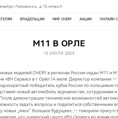
тербург, Пулковское ш., д. 70, литера А
АТЕЛЯМ
ВЛАДЕЛЬЦАМ
МИР CHERY
АКЦИИ
ОНЛАЙН 
М11 В ОРЛЕ
15 ИЮЛЯ 2009
 новых моделей CHERY в регионах России седан M11 и М
не «ВЧ Сервис» в г. Орёл 14 июля. Директор компании 
еоднократный победитель кубка России по кольцевым 
дставил новый автомобиль журналистам, сотрудникам и
 После демонстрации технических возможностей автомоб
ожность задать вопросы и поделиться собственными в
 у новых „эмок“ большое будущее», — говорили присутс
аверил, что дилерский центр «ВЧ Сервис» во время пол