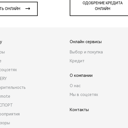
ОДОБРЕНИЕ КРЕДИТА
ТЬ ОНЛАЙН
ОНЛАЙН
y
Онлайн сервисы
ары
Выбор и покупка
е
Кредит
соцсетях
О компании
ERY
О нас
орительность
Мы в соцсетях
emote
 СПОРТ
Контакты
роприятия
зоры