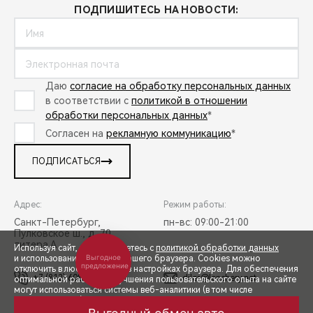
ПОДПИШИТЕСЬ НА НОВОСТИ:
Даю
согласие на обработку персональных данных
в соответствии с
политикой в отношении
обработки персональных данных
*
Согласен на
рекламную коммуникацию
*
ПОДПИСАТЬСЯ
Адрес:
Режим работы:
Санкт-Петербург,
пн-вс: 09:00-21:00
Пулковское ш., д. 70,
литера А
Используя сайт, вы соглашаетесь с
политикой обработки данных
Выгодное
и использованием cookies вашего браузера. Cookies можно
предложение
отключить в любой момент в настройках браузера. Для обеспечения
+7 (812) 608-50-58
diler@lenchery.net
оптимальной работы и улучшения пользовательского опыта на сайте
могут использоваться системы веб-аналитики (в том числе
СПЕЦПРЕДЛОЖЕНИЯ
Яндекс.Метрика). Продолжая использование сайта, Вы соглашаетесь
с применением указанных технологий и размещением cookie-