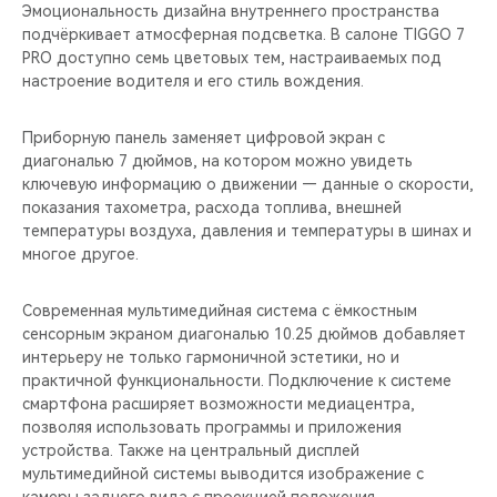
CHERY REMOTE
Эмоциональность дизайна внутреннего пространства
подчёркивает атмосферная подсветка. В салоне TIGGO 7
PRO доступно семь цветовых тем, настраиваемых под
CHERY И СПОРТ
настроение водителя и его стиль вождения.
НАШИ МЕРОПРИЯТИЯ
Приборную панель заменяет цифровой экран с
диагональю 7 дюймов, на котором можно увидеть
ВИДЕООБЗОРЫ
ключевую информацию о движении — данные о скорости,
показания тахометра, расхода топлива, внешней
CHERY ДЛЯ ДЕТЕЙ
температуры воздуха, давления и температуры в шинах и
многое другое.
Современная мультимедийная система с ёмкостным
сенсорным экраном диагональю 10.25 дюймов добавляет
интерьеру не только гармоничной эстетики, но и
практичной функциональности. Подключение к системе
смартфона расширяет возможности медиацентра,
позволяя использовать программы и приложения
устройства. Также на центральный дисплей
мультимедийной системы выводится изображение с