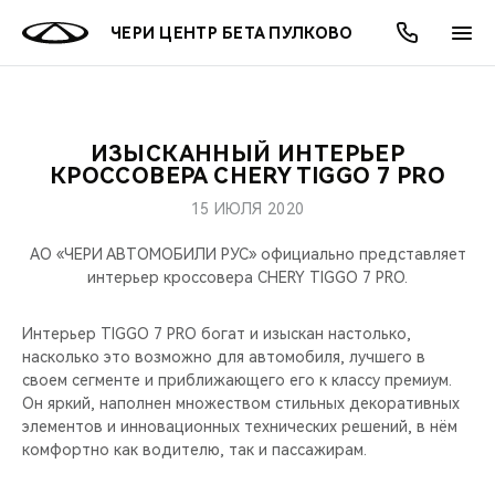
ЧЕРИ ЦЕНТР БЕТА ПУЛКОВО
ИЗЫСКАННЫЙ ИНТЕРЬЕР
ОНЛАЙН СЕРВИСЫ
ПОКУПАТЕЛЯМ
ВЛАДЕЛЬЦАМ
О КОМПАНИИ
МИР CHERY
МОДЕЛИ
АКЦИИ
КРОССОВЕРА CHERY TIGGO 7 PRO
15 ИЮЛЯ 2020
ВЫБОР И ПОКУПКА
СЕРВИС
АКСЕССУАРЫ
ВЫГОДЫ И АКЦИИ
ВЫБОР И ПОКУПКА
О НАС
ВСЕ МОДЕЛИ
АО «ЧЕРИ АВТОМОБИЛИ РУС» официально представляет
КРЕДИТ И СТРАХОВАНИЕ
ЗАПЧАСТИ И АКСЕССУАРЫ
О БРЕНДЕ
КРЕДИТ
МЫ В СОЦСЕТЯХ
интерьер кроссовера CHERY TIGGO 7 PRO.
КРОССОВЕРЫ
ПОДДЕРЖКА
CHERY В СОЦСЕТЯХ
Интерьер TIGGO 7 PRO богат и изыскан настолько,
СЕДАНЫ
насколько это возможно для автомобиля, лучшего в
своем сегменте и приближающего его к классу премиум.
CHERY CONNECT
ЛЮДИ CHERY
Он яркий, наполнен множеством стильных декоративных
НОВИНКИ
элементов и инновационных технических решений, в нём
БЛАГОТВОРИТЕЛЬНОСТЬ
комфортно как водителю, так и пассажирам.