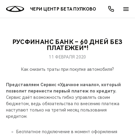
ЧЕРИ ЦЕНТР БЕТА ПУЛКОВО
РУСФИНАНС БАНК – 60 ДНЕЙ БЕЗ
ОНЛАЙН СЕРВИСЫ
ПОКУПАТЕЛЯМ
ВЛАДЕЛЬЦАМ
О КОМПАНИИ
МИР CHERY
МОДЕЛИ
АКЦИИ
ПЛАТЕЖЕЙ*!
11 ФЕВРАЛЯ 2020
ВЫБОР И ПОКУПКА
СЕРВИС
АКСЕССУАРЫ
ВЫГОДЫ И АКЦИИ
ВЫБОР И ПОКУПКА
О НАС
ВСЕ МОДЕЛИ
Как снизить траты при покупке автомобиля?
КРЕДИТ И СТРАХОВАНИЕ
ЗАПЧАСТИ И АКСЕССУАРЫ
О БРЕНДЕ
КРЕДИТ
МЫ В СОЦСЕТЯХ
КРОССОВЕРЫ
Представляем Сервис «Удачное начало», который
ПОДДЕРЖКА
CHERY В СОЦСЕТЯХ
позволит перенести первый платеж по кредиту.
СЕДАНЫ
Сервис даёт возможность гибко управлять своим
бюджетом, ведь обязательства по внесению платежа
CHERY CONNECT
ЛЮДИ CHERY
наступают только на третий месяц пользования
НОВИНКИ
кредитом.
БЛАГОТВОРИТЕЛЬНОСТЬ
Бесплатное подключение в момент оформления