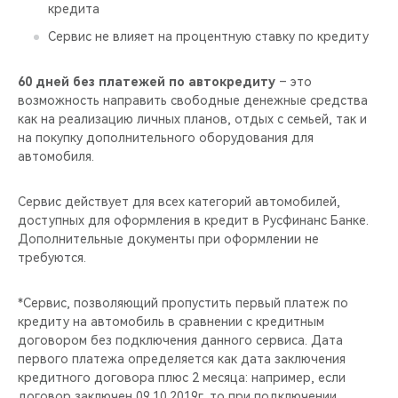
CHERY REMOTE
кредита
Сервис не влияет на процентную ставку по кредиту
CHERY И СПОРТ
60 дней без платежей по автокредиту
– это
НАШИ МЕРОПРИЯТИЯ
возможность направить свободные денежные средства
как на реализацию личных планов, отдых с семьей, так и
на покупку дополнительного оборудования для
ВИДЕООБЗОРЫ
автомобиля.
CHERY ДЛЯ ДЕТЕЙ
Сервис действует для всех категорий автомобилей,
доступных для оформления в кредит в Русфинанс Банке.
Дополнительные документы при оформлении не
требуются.
*Сервис, позволяющий пропустить первый платеж по
кредиту на автомобиль в сравнении с кредитным
договором без подключения данного сервиса. Дата
первого платежа определяется как дата заключения
кредитного договора плюс 2 месяца: например, если
договор заключен 09.10.2019г, то при подключении