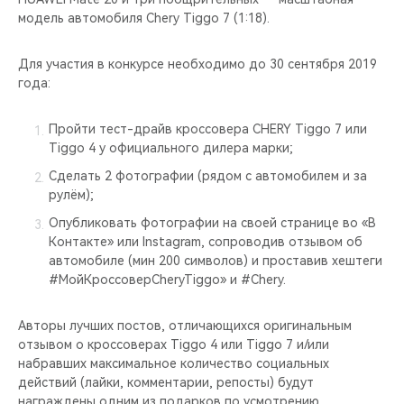
CHERY REMOTE
модель автомобиля Chery Tiggo 7 (1:18).
CHERY И СПОРТ
Для участия в конкурсе необходимо до 30 сентября 2019
года:
НАШИ МЕРОПРИЯТИЯ
Пройти тест-драйв кроссовера CHERY Tiggo 7 или
ВИДЕООБЗОРЫ
Tiggo 4 у официального дилера марки;
Сделать 2 фотографии (рядом с автомобилем и за
CHERY ДЛЯ ДЕТЕЙ
рулём);
Опубликовать фотографии на своей странице во «В
Контакте» или Instagram, сопроводив отзывом об
автомобиле (мин 200 символов) и проставив хештеги
#МойКроссоверCheryTiggo» и #Chery.
Авторы лучших постов, отличающихся оригинальным
отзывом о кроссоверах Tiggo 4 или Tiggo 7 и/или
набравших максимальное количество социальных
действий (лайки, комментарии, репосты) будут
награждены одним из подарков по усмотрению