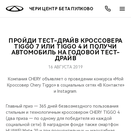
ЧЕРИ ЦЕНТР БЕТА ПУЛКОВО
ПРОЙДИ ТЕСТ-ДРАЙВ КРОССОВЕРА
ОНЛАЙН СЕРВИСЫ
ПОКУПАТЕЛЯМ
ВЛАДЕЛЬЦАМ
О КОМПАНИИ
МИР CHERY
МОДЕЛИ
АКЦИИ
TIGGO 7 ИЛИ TIGGO 4 И ПОЛУЧИ
АВТОМОБИЛЬ НА ГОДОВОЙ ТЕСТ-
ДРАЙВ
ВЫБОР И ПОКУПКА
СЕРВИС
АКСЕССУАРЫ
ВЫГОДЫ И АКЦИИ
ВЫБОР И ПОКУПКА
О НАС
ВСЕ МОДЕЛИ
16 АВГУСТА 2019
КРЕДИТ И СТРАХОВАНИЕ
ЗАПЧАСТИ И АКСЕССУАРЫ
О БРЕНДЕ
КРЕДИТ
МЫ В СОЦСЕТЯХ
КРОССОВЕРЫ
Компания CHERY объявляет о проведении конкурса «Мой
Кроссовер Chery Tiggo» в социальных сетях «В Контакте»
ПОДДЕРЖКА
CHERY В СОЦСЕТЯХ
и Instagram.
СЕДАНЫ
CHERY CONNECT
ЛЮДИ CHERY
Главный приз — 365 дней безвозмездного пользования
НОВИНКИ
стильным и технологичным кроссовером CHERY TIGGO 4
БЛАГОТВОРИТЕЛЬНОСТЬ
(два приза — по одному для победителя из каждой
социальной сети). В наградном фонде также смартфон
HUAWEI Mate 20 и три поощрительных — масштабная