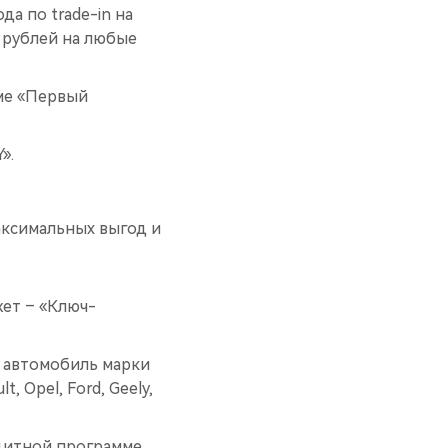
да по trade-in на
00 рублей на любые
мме «Первый
».
аксимальных выгод и
жет – «Ключ-
в автомобиль марки
, Opel, Ford, Geely,
едитной программе