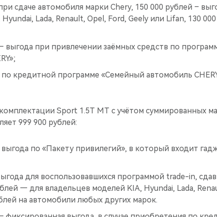
при сдаче автомобиля марки Chery, 150 000 рублей – выго
Hyundai, Lada, Renault, Opel, Ford, Geely или Lifan, 130 0
 — выгода при привлечении заёмных средств по програ
RY»;
— по кредитной программе «Семейный автомобиль CHERY
 комплектации Sport 1.5T MT с учётом суммированных м
яет 999 900 рублей:
 выгода по «Пакету привилегий», в который входит гад
выгода для воспользовавшихся программой trade-in, сда
блей — для владельцев моделей KIA, Hyundai, Lada, Renault
рублей на автомобили любых других марок.
 — фиксированная выгода, в случае приобретения по кр