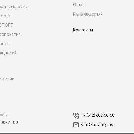
О нас
орительность
Мы в соцсетях
emote
 СПОРТ
Контакты
роприятия
зоры
ля детей
и акции
боты:
+7 (812) 608-50-58
:00-21:00
diler@lenchery.net