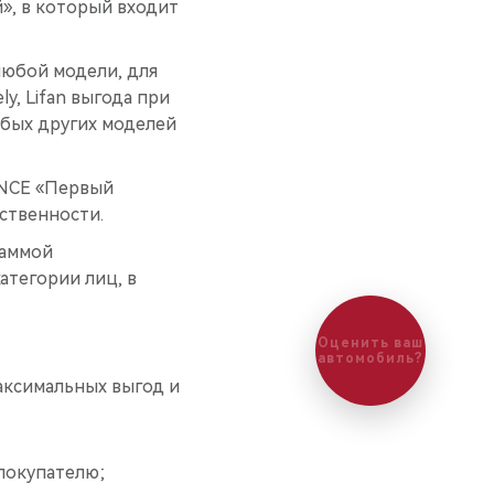
й», в который входит
любой модели, для
ly, Lifan выгода при
юбых других моделей
ANCE «Первый
бственности.
раммой
атегории лиц, в
Оценить ваш
автомобиль?
максимальных выгод и
 покупателю;