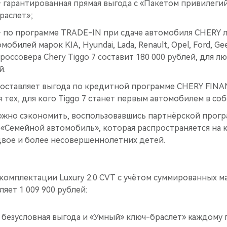
– гарантированная прямая выгода с «Пакетом привилеги
раслет»;
 – по программе TRADE-IN при сдаче автомобиля CHERY 
обилей марок KIA, Hyundai, Lada, Renault, Opel, Ford, Gee
оссовера Chery Tiggo 7 составит 180 000 рублей, для л
й.
 составляет выгода по кредитной программе CHERY FIN
 тех, для кого Tiggo 7 станет первым автомобилем в со
можно сэкономить, воспользовавшись партнёрской прог
Семейной автомобиль», которая распространяется на к
двое и более несовершеннолетних детей.
 комплектации Luxury 2.0 CVT с учётом суммированных 
яет 1 009 900 рублей:
 безусловная выгода и «Умный» ключ-браслет» каждому