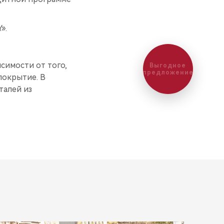
».
исимости от того,
Выгодное
предложение
покрытие. В
талей из