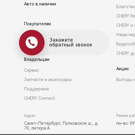
Авто в наличии
Благотв
CHERY R
Покупателям
CHERY и
Выбор и покупка
Наши ме
Оцените свой авто
Кредит и страхование
Видеооб
в обмен на новый
CHERY д
Владельцам
Акции
Сервис
Запчасти и аксессуары
Выгоды 
Поддержка
CHERY Connect
Адрес:
Режим ра
Санкт-Петербург, Пулковское ш., д.
пн-вс: 09
70, литера А