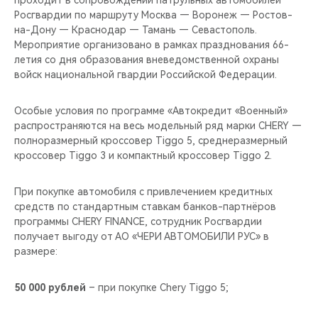
проходит в сопровождении патрульных автомобилей
CHERY REMOTE
Росгвардии по маршруту Москва — Воронеж — Ростов-
на-Дону — Краснодар — Тамань — Севастополь.
CHERY И СПОРТ
Мероприятие организовано в рамках празднования 66-
летия со дня образования вневедомственной охраны
НАШИ МЕРОПРИЯТИЯ
войск национальной гвардии Российской Федерации.
ВИДЕООБЗОРЫ
Особые условия по программе «Автокредит «Военный»
распространяются на весь модельный ряд марки CHERY —
полноразмерный кроссовер Tiggo 5, среднеразмерный
CHERY ДЛЯ ДЕТЕЙ
кроссовер Tiggo 3 и компактный кроссовер Tiggo 2.
При покупке автомобиля с привлечением кредитных
средств по стандартным ставкам банков-партнёров
программы CHERY FINANCE, сотрудник Росгвардии
получает выгоду от АО «ЧЕРИ АВТОМОБИЛИ РУС» в
размере:
50 000 рублей
– при покупке Chery Tiggo 5;