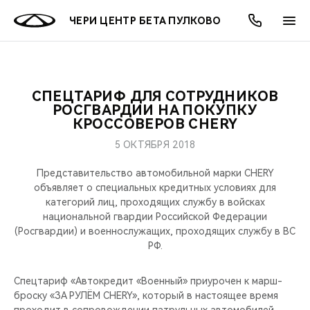
ЧЕРИ ЦЕНТР БЕТА ПУЛКОВО
СПЕЦТАРИФ ДЛЯ СОТРУДНИКОВ
ОНЛАЙН СЕРВИСЫ
ПОКУПАТЕЛЯМ
ВЛАДЕЛЬЦАМ
О КОМПАНИИ
МИР CHERY
МОДЕЛИ
АКЦИИ
РОСГВАРДИИ НА ПОКУПКУ
КРОССОВЕРОВ CHERY
ВЫБОР И ПОКУПКА
СЕРВИС
АКСЕССУАРЫ
ВЫГОДЫ И АКЦИИ
ВЫБОР И ПОКУПКА
О НАС
ВСЕ МОДЕЛИ
5 ОКТЯБРЯ 2018
КРЕДИТ И СТРАХОВАНИЕ
ЗАПЧАСТИ И АКСЕССУАРЫ
О БРЕНДЕ
КРЕДИТ
МЫ В СОЦСЕТЯХ
Представительство автомобильной марки CHERY
КРОССОВЕРЫ
объявляет о специальных кредитных условиях для
категорий лиц, проходящих службу в войсках
ПОДДЕРЖКА
CHERY В СОЦСЕТЯХ
национальной гвардии Российской Федерации
СЕДАНЫ
(Росгвардии) и военнослужащих, проходящих службу в ВС
CHERY CONNECT
ЛЮДИ CHERY
РФ.
НОВИНКИ
БЛАГОТВОРИТЕЛЬНОСТЬ
Спецтариф «Автокредит «Военный» приурочен к марш-
броску «ЗА РУЛЁМ CHERY», который в настоящее время