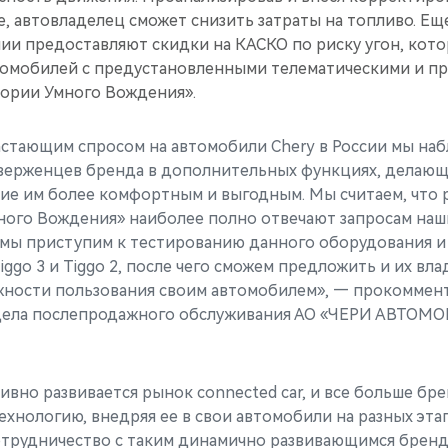
е, автовладелец сможет снизить затраты на топливо. Е
ии предоставляют скидки на КАСКО по риску угон, кото
томобилей с предустановленными телематическими и п
ории Умного Вождения».
растающим спросом на автомобили Chery в России мы на
верженцев бренда в дополнительных функциях, делающ
ние им более комфортным и выгодным. Мы считаем, что
ого Вождения» наиболее полно отвечают запросам наши
мы приступим к тестированию данного оборудования и 
iggo 3 и Tiggo 2, после чего сможем предложить и их вл
жности пользования своим автомобилем», — прокоммен
дела послепродажного обслуживания АО «ЧЕРИ АВТОМО
тивно развивается рынок connected car, и все больше б
ехнологию, внедряя ее в свои автомобили на разных эта
отрудничество с таким динамично развивающимся брендо