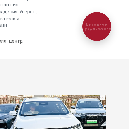
олит их
адения. Уверен,
ватель и
Выгодное
ин.
предложение
лл-центр.