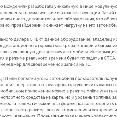
о Вождения» разработала уникальную в мире модульну
 совмещены телематические и охранные функции. Такой 
новки иного дополнительного оборудования, что облегч
рвис-провайдерами и снижает нагрузку на его автомоби
льного дилера CHERY данное оборудование, владелец кр
ь дистанционно открывать/закрывать двери и багажник,
твлять удаленную диагностику автомобиля. Информация
я в режиме реального времени будет попадать в СТОА, 
 менеджер для своевременной записи на ТО.
, ДТП или попытки угона автомобиля пользователь полу
озволит оперативно отреагировать и увеличить шансы н
 мобильном приложении можно в режиме online узнать н
спортного средства на карте, но и уровень топлива, за
ожности телематической платформы позволят оценить м
 скоростного режима, резкие торможения и ускорения и
сность движения. Проанализировав и внеся корректиров