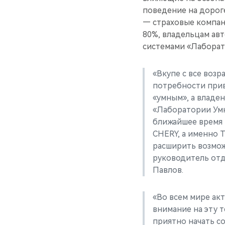
поведение на дорог
— страховые компан
80%, владельцам ав
системами «Лаборат
«Вкупе с все воз
потребности при
«умным», а владе
«Лаборатории Умн
ближайшее время 
CHERY, а именно T
расширить возмо
руководитель от
Павлов.
«Во всем мире ак
внимание на эту т
приятно начать с