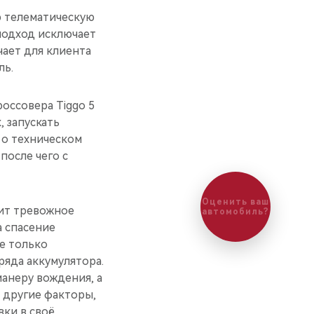
ю телематическую
подход исключает
ает для клиента
ль.
оссовера Tiggo 5
 запускать
 о техническом
после чего с
Оценить ваш
чит тревожное
автомобиль?
а спасение
е только
ряда аккумулятора.
анеру вождения, а
 другие факторы,
ки в своё