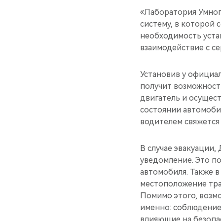
«Лаборатория Умног
систему, в которой
необходимость уста
взаимодействие с се
Установив у официа
получит возможност
двигатель и осущес
состоянии автомобил
водителем свяжется
В случае эвакуации
уведомление. Это п
автомобиля. Также в
местоположение тран
Помимо этого, возм
именно: соблюдение
влияющие на безопа