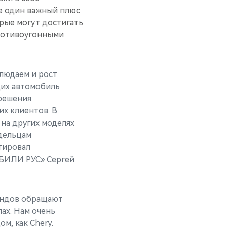
ще один важный плюс
рые могут достигать
ротивоугонными
блюдаем и рост
их автомобиль
 решения
х клиентов. В
на других моделях
адельцам
тировал
БИЛИ РУС» Сергей
рендов обращают
пах. Нам очень
м, как Chery.