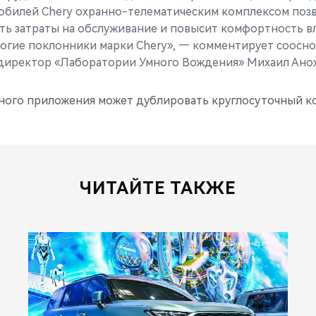
билей Chery oхранно-телематическим комплексом позв
ть затраты на обслуживание и повысит комфортность вл
ногие поклонники марки Chery», — комментирует соосно
директор «Лаборатории Умного Вождения» Михаил Анох
ого приложения может дублировать круглосуточный ко
ЧИТАЙТЕ ТАКЖЕ