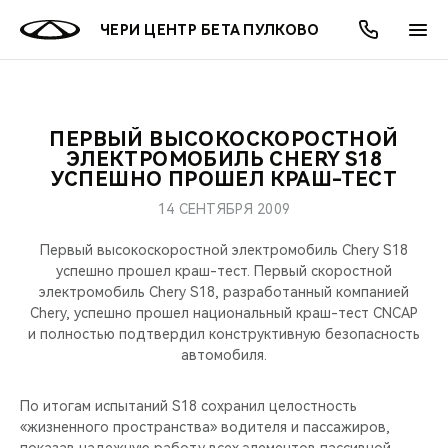
ЧЕРИ ЦЕНТР БЕТА ПУЛКОВО
ПЕРВЫЙ ВЫСОКОСКОРОСТНОЙ
ОНЛАЙН СЕРВИСЫ
ПОКУПАТЕЛЯМ
ВЛАДЕЛЬЦАМ
О КОМПАНИИ
МИР CHERY
МОДЕЛИ
АКЦИИ
ЭЛЕКТРОМОБИЛЬ CHERY S18
УСПЕШНО ПРОШЕЛ КРАШ-ТЕСТ
ВЫБОР И ПОКУПКА
СЕРВИС
АКСЕССУАРЫ
ВЫГОДЫ И АКЦИИ
ВЫБОР И ПОКУПКА
О НАС
ВСЕ МОДЕЛИ
14 СЕНТЯБРЯ 2009
КРЕДИТ И СТРАХОВАНИЕ
ЗАПЧАСТИ И АКСЕССУАРЫ
О БРЕНДЕ
КРЕДИТ
МЫ В СОЦСЕТЯХ
Первый высокоскоростной электромобиль Chery S18
КРОССОВЕРЫ
успешно прошел краш-тест. Первый скоростной
электромобиль Chery S18, разработанный компанией
ПОДДЕРЖКА
CHERY В СОЦСЕТЯХ
Chery, успешно прошел национальный краш-тест CNCAP
СЕДАНЫ
и полностью подтвердил конструктивную безопасность
CHERY CONNECT
ЛЮДИ CHERY
автомобиля.
НОВИНКИ
БЛАГОТВОРИТЕЛЬНОСТЬ
По итогам испытаний S18 сохранил целостность
«жизненного пространства» водителя и пассажиров,