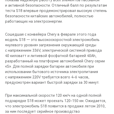
показав надежную работу всех элементов пассивной
CHERY REMOTE
и активной безопасности. Отличный балл по результатам
теста S18 впервые продемонстрировал высокую степень
CHERY И СПОРТ
безопасности китайских автомобилей, полностью
работающих на электроэнергии.
НАШИ МЕРОПРИЯТИЯ
Сошедшая с конвейера Chery в феврале этого года
ВИДЕООБЗОРЫ
модель S18 — это высокоскоростной электромобиль
«нулевого уровня» загрязнения окружающей среды
с напряжением 336V, электрической системой привода
CHERY ДЛЯ ДЕТЕЙ
40 киловатт и литиевой фосфатной батареей 40Ah,
разработанный на платформе автомобилей Chery серии
«S». Для полной зарядки батареи автомобиля при
использовании бытового источника электропитания
с напряжением 220V требуется всего 4-6 часов,
предусмотрен вариант быстрой зарядки за 30 минут.
При максимальной скорости 120 км/ч на одной полной
подзарядке S18 может проехать 120-150 км. Ожидается,
что электромобиль S18 появится в продаже летом 2010,
за ним последует серийное производство