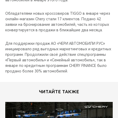
автомобилей в январе этого года.
CHERY REMOTE
Обладателями новых кроссоверов TIGGO в январе через
CHERY И СПОРТ
онлайн-магазин Chery стали 17 клиентов. Подано 42
заявки на бронирование автомобилей, часть из которых
НАШИ МЕРОПРИЯТИЯ
конвертируется в продажи в ближайшие два месяца.
ВИДЕООБЗОРЫ
Для поддержки продаж АО «ЧЕРИ АВТОМОБИЛИ РУС»
инициировало ряд выгодных маркетинговых и кредитных
CHERY ДЛЯ ДЕТЕЙ
программ. Продолжили своё действие спецпрограммы
«Первый автомобиль» и «Семейный автомобиль», так в
январе по кредитным программам CHERY FINANCE было
продано более 30% автомобилей.
ЧИТАЙТЕ ТАКЖЕ