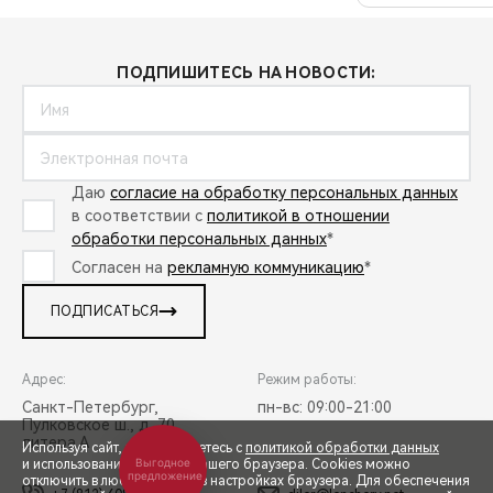
ПОДПИШИТЕСЬ НА НОВОСТИ:
Даю
согласие на обработку персональных данных
в соответствии с
политикой в отношении
обработки персональных данных
*
Согласен на
рекламную коммуникацию
*
ПОДПИСАТЬСЯ
Адрес:
Режим работы:
Санкт-Петербург,
пн-вс: 09:00-21:00
Пулковское ш., д. 70,
литера А
Используя сайт, вы соглашаетесь с
политикой обработки данных
Выгодное
и использованием cookies вашего браузера. Cookies можно
предложение
отключить в любой момент в настройках браузера. Для обеспечения