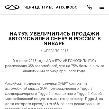
ЧЕРИ ЦЕНТР БЕТА ПУЛКОВО
НА 75% УВЕЛИЧИЛИСЬ ПРОДАЖИ
ОНЛАЙН СЕРВИСЫ
ПОКУПАТЕЛЯМ
ВЛАДЕЛЬЦАМ
О КОМПАНИИ
МИР CHERY
МОДЕЛИ
АКЦИИ
АВТОМОБИЛЕЙ CHERY В РОССИИ В
ЯНВАРЕ
ВЫБОР И ПОКУПКА
СЕРВИС
АКСЕССУАРЫ
ВЫГОДЫ И АКЦИИ
ВЫБОР И ПОКУПКА
О НАС
ВСЕ МОДЕЛИ
6 ФЕВРАЛЯ 2018
КРЕДИТ И СТРАХОВАНИЕ
ЗАПЧАСТИ И АКСЕССУАРЫ
О БРЕНДЕ
КРЕДИТ
МЫ В СОЦСЕТЯХ
В январе 2018 года АО «ЧЕРИ АВТОМОБИЛИ РУС»
КРОССОВЕРЫ
реализовало 358 автомобилей, что на 75% больше, чем за
аналогичный период прошлого года.
ПОДДЕРЖКА
CHERY В СОЦСЕТЯХ
СЕДАНЫ
Российская модельная линейка CHERY состоит из
CHERY CONNECT
ЛЮДИ CHERY
автомобилей класса SUV: полноразмерного Tiggo 5,
НОВИНКИ
среднеразмерного Tiggo 3 и компактного Tiggo 2. Самой
БЛАГОТВОРИТЕЛЬНОСТЬ
востребованной моделью является кроссовер Tiggo 3, на
долю которого приходится 48% от всех реализованных