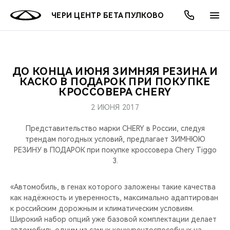
ЧЕРИ ЦЕНТР БЕТА ПУЛКОВО
ДО КОНЦА ИЮНЯ ЗИМНЯЯ РЕЗИНА И
ОНЛАЙН СЕРВИСЫ
ПОКУПАТЕЛЯМ
ВЛАДЕЛЬЦАМ
О КОМПАНИИ
МИР CHERY
МОДЕЛИ
АКЦИИ
КАСКО В ПОДАРОК ПРИ ПОКУПКЕ
КРОССОВЕРА CHERY
ВЫБОР И ПОКУПКА
СЕРВИС
АКСЕССУАРЫ
ВЫГОДЫ И АКЦИИ
ВЫБОР И ПОКУПКА
О НАС
ВСЕ МОДЕЛИ
2 ИЮНЯ 2017
КРЕДИТ И СТРАХОВАНИЕ
ЗАПЧАСТИ И АКСЕССУАРЫ
О БРЕНДЕ
КРЕДИТ
МЫ В СОЦСЕТЯХ
Представительство марки CHERY в России, следуя
КРОССОВЕРЫ
трендам погодных условий, предлагает ЗИМНЮЮ
РЕЗИНУ в ПОДАРОК при покупке кроссовера Chery Tiggo
ПОДДЕРЖКА
CHERY В СОЦСЕТЯХ
3.
СЕДАНЫ
CHERY CONNECT
ЛЮДИ CHERY
«Автомобиль, в генах которого заложены такие качества
НОВИНКИ
как надёжность и уверенность, максимально адаптирован
БЛАГОТВОРИТЕЛЬНОСТЬ
к российским дорожным и климатическим условиям.
Широкий набор опций уже базовой комплектации делает