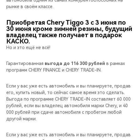
автомобиль одним из самых конкурентоспособных на
CHERY REMOTE
рынке в своём классе.
CHERY И СПОРТ
Приобретая Chery Tiggo 3 с 3 июня по
30 июня кроме зимней резины, будущий
НАШИ МЕРОПРИЯТИЯ
владелец также получает в подарок
КАСКО.
Но и это ещё не всё!
ВИДЕООБЗОРЫ
Гарантированная
выгода до 116 300 рублей
в рамках
CHERY ДЛЯ ДЕТЕЙ
программ CHERY FINANCE и CHERY TRADE-IN.
Если у вас уже есть автомобиль и вы планируете, продав
его, купить новый, то сейчас самое время это сделать.
Выгода по программе CHERY TRADE-IN составляет 60 000
рублей, если вы владелец автомобиля марки Chery, и 40
000 рублей при сдаче автомобиля с пробегом любой
другой марки.
Если у вас уже есть автомобиль и вы планируете, продав