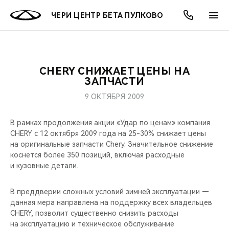
ЧЕРИ ЦЕНТР БЕТА ПУЛКОВО
CHERY СНИЖАЕТ ЦЕНЫ НА
ОНЛАЙН СЕРВИСЫ
ПОКУПАТЕЛЯМ
ВЛАДЕЛЬЦАМ
О КОМПАНИИ
МИР CHERY
МОДЕЛИ
АКЦИИ
ЗАПЧАСТИ
9 ОКТЯБРЯ 2009
ВЫБОР И ПОКУПКА
СЕРВИС
АКСЕССУАРЫ
ВЫГОДЫ И АКЦИИ
ВЫБОР И ПОКУПКА
О НАС
ВСЕ МОДЕЛИ
В рамках продолжения акции «Удар по ценам» компания
КРЕДИТ И СТРАХОВАНИЕ
ЗАПЧАСТИ И АКСЕССУАРЫ
О БРЕНДЕ
КРЕДИТ
МЫ В СОЦСЕТЯХ
CHERY c 12 октября 2009 года на 25-30% снижает цены
КРОССОВЕРЫ
на оригинальные запчасти Chery. Значительное снижение
ПОДДЕРЖКА
CHERY В СОЦСЕТЯХ
коснется более 350 позиций, включая расходные
СЕДАНЫ
и кузовные детали.
CHERY CONNECT
ЛЮДИ CHERY
В преддверии сложных условий зимней эксплуатации —
НОВИНКИ
данная мера направлена на поддержку всех владельцев
БЛАГОТВОРИТЕЛЬНОСТЬ
CHERY, позволит существенно снизить расходы
на эксплуатацию и техническое обслуживание