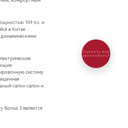
ения, комфортным
щностью 109 л.с. и
йся в Китае
и динамическими
Оценить ваш
автомобиль?
электрические
ующие
кировочную систему
нащенная
аный салон салон и
 Bonus 3 является