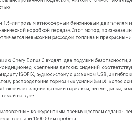
сбалансированной подвеской, низкой стоимостью влад
стью.
 1,5-литровым атмосферным бензиновым двигателем мо
ханической коробкой передач. Этот мотор, признававши
 отличается невысоким расходом топлива и прекрасным
цию Chery Bonus 3 входят: две подушки безопасности, 
кондиционер, крепления детских сидений, соответств
ндарту ISOFIX, аудиосистему с разъемом USB, антибло
стему распределения тормозных усилий (EBD). Более ос
t включает задние датчики парковки, литые диски, кож
темой на руле.
аловажным конкурентным преимуществом седана Chery
еля 5 лет или 150000 км пробега.