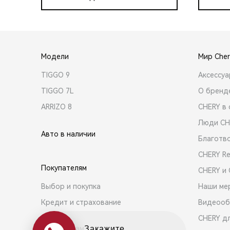
Модели
Мир Cher
TIGGO 9
Аксессу
TIGGO 7L
О бренд
ARRIZO 8
CHERY в 
Люди CH
Авто в наличии
Благотв
CHERY R
Покупателям
CHERY и
Выбор и покупка
Наши ме
Кредит и страхование
Видеооб
CHERY д
Владельцам
Оцените свой авто