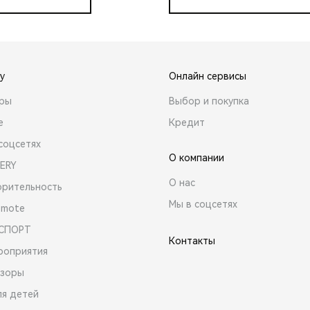
y
Онлайн сервисы
ары
Выбор и покупка
е
Кредит
соцсетях
О компании
ERY
О нас
орительность
Мы в соцсетях
emote
 СПОРТ
Контакты
роприятия
зоры
ля детей