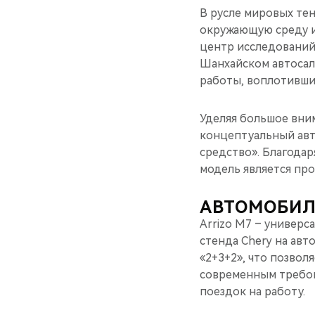
В русле мировых те
окружающую среду и
центр исследований
Шанхайском автосало
работы, воплотивши
Уделяя большое вни
концептуальный авт
средство». Благода
модель является пр
АВТОМОБИЛ
Arrizo M7 – универс
стенда Chery на авт
«2+3+2», что позвол
современным требов
поездок на работу.