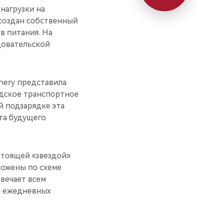
нагрузки на
создан собственный
в питания. На
довательской
hery представила
дское транспортное
й подзарядке эта
та будущего.
стоящей «звездой»
ложены по схеме
твечает всем
я ежедневных