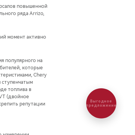
ерсалов повышенной
ьного ряда Arrizo,
щий момент активно
ия популярного на
ебителей, которые
теристиками, Chery
и ступенчатым
де топлива в
VT (двойное
Выгодное
укрепить репутации
предложение
 о намерении