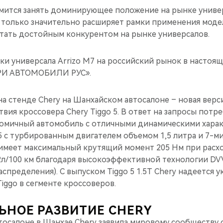
ремится занять доминирующее положение на рынке унив
 только значительно расширяет рамки применения модел
стать достойным конкурентом на рынке универсалов.
ки универсала Arrizo M7 на российский рынок в настоя
ЧЕРИ АВТОМОБИЛИ РУС».
а стенде Chery на Шанхайском автосалоне – новая верс
твия кроссовера Chery Tiggo 5. В ответ на запросы потр
номичный автомобиль с отличными динамическими харак
5 с турбированным двигателем объемом 1,5 литра и 7-м
имеет максимальный крутящий момент 205 Нм при расхо
2л/100 км благодаря высокоэффективной технологии DV
аспределения). С выпуском Tiggo 5 1.5T Chery надеется 
iggo в сегменте кроссоверов.
ЬНОЕ РАЗВИТИЕ CHERY
втосалоне в Шанхае Chery заявила мировому сообществу