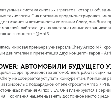
ектуальная система силовых агрегатов, которая объедин
ые технологии. Она призвана продемонстрировать мир
 достижения и возможности компании Chery, она была 
 моделей, работающих на альтернативных источниках эне
а также в концепте @Ant3.
ялась мировая премьера универсала Chery Arrizo M7, крос
 двигателем и презентация двух концепт- каров - Arri
POWER: АВТОМОБИЛИ БУДУЩЕГО 
щейся сфере производства автомобилей, работающих на
 Chery не собирается уступать конкурентам. Компания р
 автомобиль с подзарядкой от электросети Arrizo 7 PH
сточниках питания Arrizo 3 EV. Они планируются в сери
емя – компания нацелена занять достойное место среди