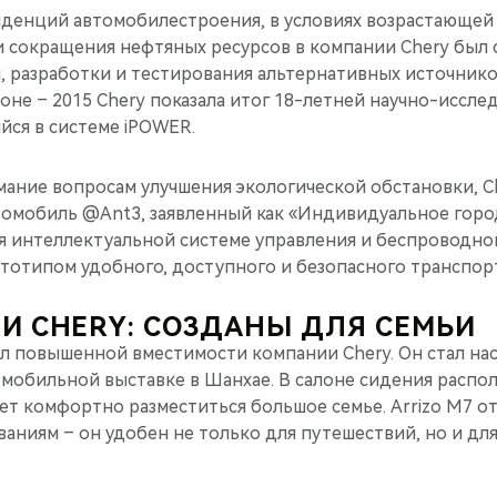
нденций автомобилестроения, в условиях возрастающей 
 сокращения нефтяных ресурсов в компании Chery был 
, разработки и тестирования альтернативных источнико
не – 2015 Chery показала итог 18-летней научно-иссле
йся в системе iPOWER.
мание вопросам улучшения экологической обстановки, C
омобиль @Ant3, заявленный как «Индивидуальное горо
ря интеллектуальной системе управления и беспроводно
ототипом удобного, доступного и безопасного транспор
И CHERY: СОЗДАНЫ ДЛЯ СЕМЬИ
ал повышенной вместимости компании Chery. Он стал на
омобильной выставке в Шанхае. В салоне сидения распо
яет комфортно разместиться большое семье. Arrizo M7 о
аниям – он удобен не только для путешествий, но и дл