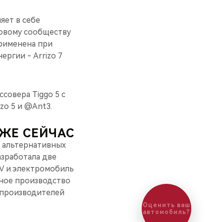
яет в себе
овому сообществу
применена при
ргии - Arrizo 7
совера Tiggo 5 с
zo 5 и @Ant3.
УЖЕ СЕЙЧАС
 альтернативных
азработала две
EV и электромобиль
йное производство
 производителей
Оценить ваш
автомобиль?