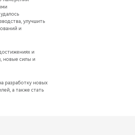
ыми
 удалось
зводства, улучшить
зований и
х достижениях и
, новые силы и
на разработку новых
лей, а также стать