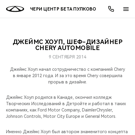
ЧЕРИ ЦЕНТР БЕТА ПУЛКОВО
ДЖЕЙМС ХОУП, ШЕФ-ДИЗАЙНЕР
ОНЛАЙН СЕРВИСЫ
ПОКУПАТЕЛЯМ
ВЛАДЕЛЬЦАМ
О КОМПАНИИ
МИР CHERY
МОДЕЛИ
АКЦИИ
CHERY AUTOMOBILE
9 СЕНТЯБРЯ 2014
ВЫБОР И ПОКУПКА
СЕРВИС
АКСЕССУАРЫ
ВЫГОДЫ И АКЦИИ
ВЫБОР И ПОКУПКА
О НАС
ВСЕ МОДЕЛИ
Джеймс Хоуп начал сотрудничество с компанией Chery
КРЕДИТ И СТРАХОВАНИЕ
ЗАПЧАСТИ И АКСЕССУАРЫ
О БРЕНДЕ
КРЕДИТ
МЫ В СОЦСЕТЯХ
в январе 2012 года. И за это время Chery совершила
КРОССОВЕРЫ
прорыв в дизайне.
ПОДДЕРЖКА
CHERY В СОЦСЕТЯХ
СЕДАНЫ
Джеймс Хоуп родился в Канаде, окончил колледж
Творческих Исследований в Детройте и работал в таких
CHERY CONNECT
ЛЮДИ CHERY
компаниях, как Ford Motor Company, DaimlerChrysler,
НОВИНКИ
Johnson Controls, Motor City Europe и General Motors.
БЛАГОТВОРИТЕЛЬНОСТЬ
Именно Джеймс Хоуп был автором знаменитого концепта