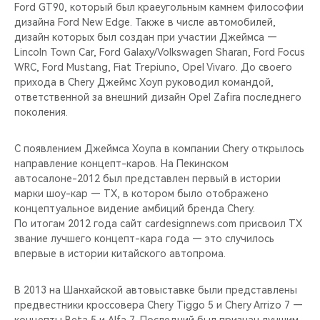
CHERY REMOTE
Ford GT90, который был краеугольным камнем философии
дизайна Ford New Edge. Также в числе автомобилей,
дизайн которых был создан при участии Джеймса —
CHERY И СПОРТ
Lincoln Town Car, Ford Galaxy/Volkswagen Sharan, Ford Focus
WRC, Ford Mustang, Fiat Trepiuno, Opel Vivaro. До своего
НАШИ МЕРОПРИЯТИЯ
прихода в Chery Джеймс Хоуп руководил командой,
ответственной за внешний дизайн Opel Zafira последнего
ВИДЕООБЗОРЫ
поколения.
CHERY ДЛЯ ДЕТЕЙ
С появлением Джеймса Хоупа в компании Chery открылось
направление концепт-каров. На Пекинском
автосалоне-2012 был представлен первый в истории
марки шоу-кар — TX, в котором было отображено
концептуальное видение амбиций бренда Chery.
По итогам 2012 года сайт cardesignnews.com присвоил TX
звание лучшего концепт-кара года — это случилось
впервые в истории китайского автопрома.
В 2013 на Шанхайской автовыставке были представлены
предвестники кроссовера Chery Tiggo 5 и Chery Arrizo 7 —