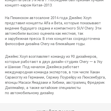
концепты Beta 5 и Alfa 7. Последний был признан лучшим
концепт-каром Китая-2013.
На Пекинском автосалоне 2014 года Джеймс Хоуп
представил концепты Alfa и Beta, которые показывают
видение будущего седана и компактного SUV Chery. Эти
автомобили высоко оценила как местная, так
и зарубежная пресса. В этих концептах сосредоточена
философия дизайна Chery на ближайшие годы.
Джеймс Хоуп возглавляет команду из 90 дизайнеров,
которые работают в двух дизайн-студиях Chery — в Уху
и Шанхае. Под началом Джеймса работает
международная команда экспертов, в том числе Хакан
Саракоглу из Германии, Сержиу Лоурейру из Люксембурга,
японцы Масаси Ямадзаки и Хибики, австралиец Фредерик
Даллмайер, а также китайские специалисты
по автомобильному дизайну.