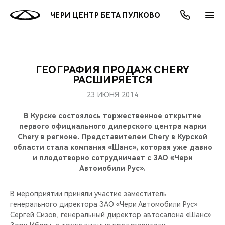
ЧЕРИ ЦЕНТР БЕТА ПУЛКОВО
ГЕОГРАФИЯ ПРОДАЖ CHERY
ОНЛАЙН СЕРВИСЫ
ПОКУПАТЕЛЯМ
ВЛАДЕЛЬЦАМ
О КОМПАНИИ
МИР CHERY
МОДЕЛИ
АКЦИИ
РАСШИРЯЕТСЯ
23 ИЮНЯ 2014
ВЫБОР И ПОКУПКА
СЕРВИС
АКСЕССУАРЫ
ВЫГОДЫ И АКЦИИ
ВЫБОР И ПОКУПКА
О НАС
ВСЕ МОДЕЛИ
В Курске состоялось торжественное открытие
КРЕДИТ И СТРАХОВАНИЕ
ЗАПЧАСТИ И АКСЕССУАРЫ
О БРЕНДЕ
КРЕДИТ
МЫ В СОЦСЕТЯХ
первого официального дилерского центра марки
КРОССОВЕРЫ
Chery в регионе. Представителем Chery в Курской
области стала компания «Шанс», которая уже давно
ПОДДЕРЖКА
CHERY В СОЦСЕТЯХ
и плодотворно сотрудничает с ЗАО «Чери
СЕДАНЫ
Автомобили Рус».
CHERY CONNECT
ЛЮДИ CHERY
НОВИНКИ
В мероприятии приняли участие заместитель
БЛАГОТВОРИТЕЛЬНОСТЬ
генерального директора ЗАО «Чери Автомобили Рус»
Сергей Сизов, генеральный директор автосалона «Шанс»