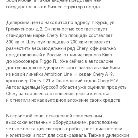
Зори Ибоян, а также видные представители
CHERY REMOTE
государственных и бизнес структур города.
CHERY И СПОРТ
Дилерский центр находится по адресу: г. Курск, ул.
Гремяченская д.2. Он полностью соответствует
НАШИ МЕРОПРИЯТИЯ
стандартам марки Chery. Его площадь составляет
600 кв. м. Шоу-рум площадью 200 кв.м позволяет
ВИДЕООБЗОРЫ
разместить весь модельный ряд Chery, официально
представленный в России: от миниатюрного Kimo
до кроссовера Tiggo FL. Уже сейчас в автосалоне
CHERY ДЛЯ ДЕТЕЙ
доступны для предварительного заказа автомобили
из новой линейки Ambition Line — седан Chery A19,
кроссовер Chery T21 и флагманский седан Chery M16.
Автовладельцы Курской области уже оценили продукты
Chery за хорошее соотношение цены и качества
и отметили их как выгодное вложение своих средств.
В сервисной зоне, оснащенной современным
высококачественным оборудованием, расположены
четыре поста для слесарных работ, пост диагностики
и электрики и пост для сход-развала. Также в дилерском