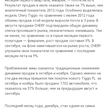
месяцем первого квартала, январем, — почти на 80%.
CHERY REMOTE
Результат продаж в июле оказался также на 7% выше, чем
аналогичный показатель 2012 года. Особенно выделилась
CHERY И СПОРТ
модель Chery Tiggo: по сравнению с июлем 2012 года
объемы продаж этой модели выросли почти в 3 раза. В
НАШИ МЕРОПРИЯТИЯ
августе продажи CHERY подтвердили общую динамику
слегка просевшего рынка, незначительно снизившись. Тем
не менее, по сравнению со вторым месяцем первого
ВИДЕООБЗОРЫ
полугодия — февралем, рост продаж составил 5%. В
сентябре, на фоне наметившегося на рынке роста, CHERY
CHERY ДЛЯ ДЕТЕЙ
улучшила свои показатели по сравнению с последним
месяцем лета на 9%.
Приближение зимы сказалось традиционным снижением
динамики продаж в октябре и ноябре. Однако именно на
эти два месяца пришелся пик покупок нового Tiggo FL: за
октябрь и ноябрь было продано 1702 автомобиля, что
оказалось на 37% больше, чем за предыдущие август и
сентябрь.
Последний месяц года, декабрь, стал одним из самых