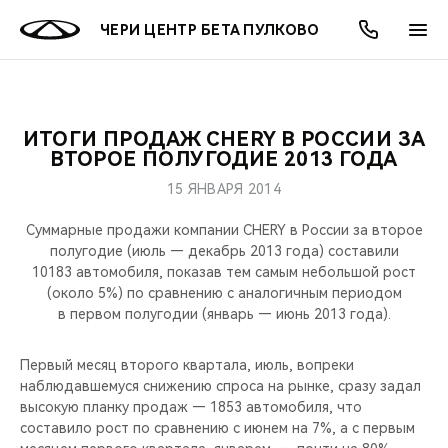
ЧЕРИ ЦЕНТР БЕТА ПУЛКОВО
ИТОГИ ПРОДАЖ CHERY В РОССИИ ЗА
ОНЛАЙН СЕРВИСЫ
ПОКУПАТЕЛЯМ
ВЛАДЕЛЬЦАМ
О КОМПАНИИ
МИР CHERY
МОДЕЛИ
АКЦИИ
ВТОРОЕ ПОЛУГОДИЕ 2013 ГОДА
15 ЯНВАРЯ 2014
ВЫБОР И ПОКУПКА
СЕРВИС
АКСЕССУАРЫ
ВЫГОДЫ И АКЦИИ
ВЫБОР И ПОКУПКА
О НАС
ВСЕ МОДЕЛИ
Суммарные продажи компании CHERY в России за второе
КРЕДИТ И СТРАХОВАНИЕ
ЗАПЧАСТИ И АКСЕССУАРЫ
О БРЕНДЕ
КРЕДИТ
МЫ В СОЦСЕТЯХ
полугодие (июль — декабрь 2013 года) составили
КРОССОВЕРЫ
10183 автомобиля, показав тем самым небольшой рост
(около 5%) по сравнению с аналогичным периодом
ПОДДЕРЖКА
CHERY В СОЦСЕТЯХ
в первом полугодии (январь — июнь 2013 года).
СЕДАНЫ
CHERY CONNECT
ЛЮДИ CHERY
Первый месяц второго квартала, июль, вопреки
НОВИНКИ
наблюдавшемуся снижению спроса на рынке, сразу задал
БЛАГОТВОРИТЕЛЬНОСТЬ
высокую планку продаж — 1853 автомобиля, что
составило рост по сравнению с июнем на 7%, а с первым