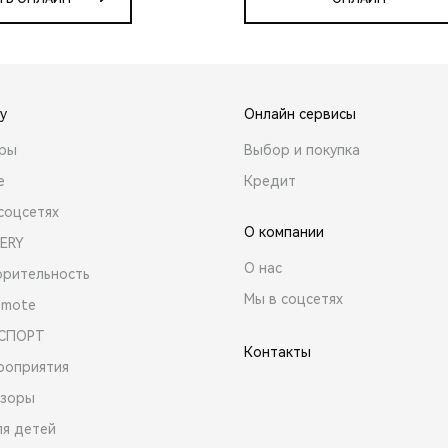
y
Онлайн сервисы
ары
Выбор и покупка
е
Кредит
соцсетях
О компании
ERY
О нас
орительность
Мы в соцсетях
emote
 СПОРТ
Контакты
роприятия
зоры
ля детей